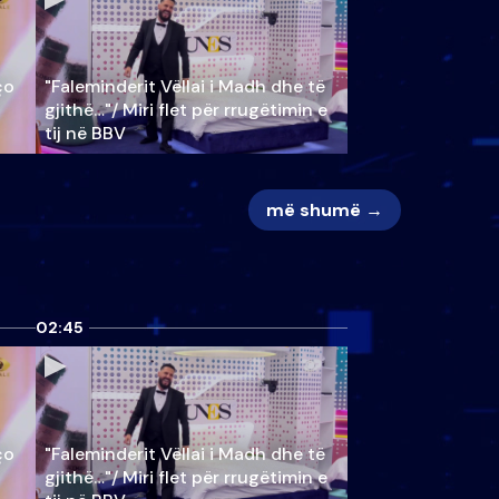
ço
"Faleminderit Vëllai i Madh dhe të
gjithë…"/ Miri flet për rrugëtimin e
tij në BBV
më shumë →
02:45
ço
"Faleminderit Vëllai i Madh dhe të
gjithë…"/ Miri flet për rrugëtimin e