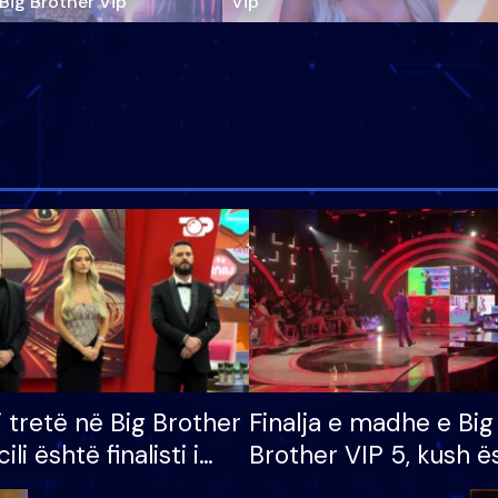
‘Big Brother Vip’
Vip"
i tretë në Big Brother
Finalja e madhe e Big
cili është finalisti i
Brother VIP 5, kush ë
 që lë shtëpinë
banori i parë që lë sh