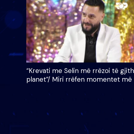
çmimin e madh prej 100
mijë eurosh
“Krevati me Selin më rrëzoi të gjit
planet”/ Miri rrëfen momentet më 
bukura në shtëpinë e BB VIP: Do 
mungojë zilja e mëngjesit kur…