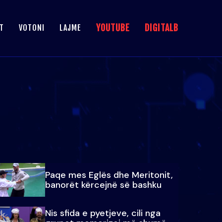
YOUTUBE
DIGITALB
T
VOTONI
LAJME
Paqe mes Eglës dhe Meritonit,
banorët kërcejnë së bashku
Nis sfida e pyetjeve, cili nga