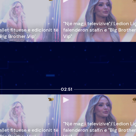
"Një magji televizive"/ Ledion Li
llet fituese e edicionit të
falenderon stafin e "Big Brother
‘Big Brother Vip’
Vip"
02:51
"Një magji televizive"/ Ledion Li
llet fituese e edicionit të
falenderon stafin e "Big Brother