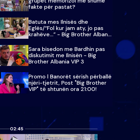
grupet memorizoi më shumë
fakte për pastat?
Batuta mes Ilnisës dhe
Eglës/“Fol kur jam aty, jo pas
krahëve…” - Big Brother Albania
VIP 3
Sara bisedon me Bardhin pas
diskutimit me Ilnisën - Big
Brother Albania VIP 3
Promo l Banorët sërish përballë
njëri-tjetrit, Post "Big Brother
VIP" të shtunën ora 21:00!
02:45