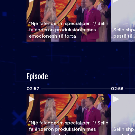
"Një falenderim special për…"/ Selin
falënderon produksionin mes
Selin shpa
emocionesh të forta
pestë të 
Episode
02:57
02:56
"Një falenderim special për…"/ Selin
falënderon produksionin mes
Selin shpa