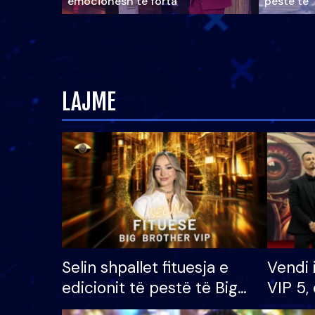
emocionesh të forta
pestë të 
LAJME
Selin shpallet fituesja e
Vendi 
edicionit të pestë të Big
VIP 5, 
Brother VIP, rrëmben
radhës