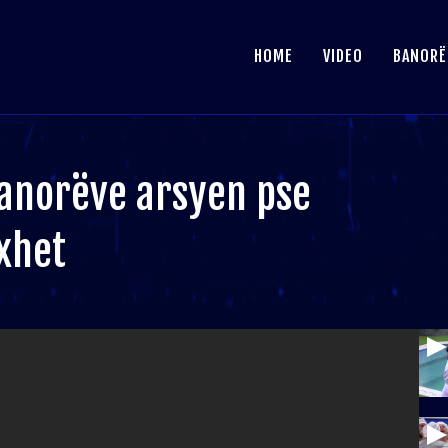
HOME
VIDEO
BANORË
banorëve arsyen pse
uxhet