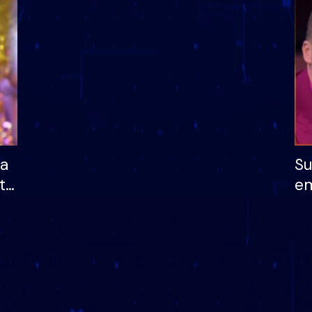
dhe humb mundësinë
të fituar çmimin e m
ha
Su
të
em
më
në
nu