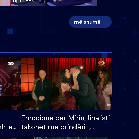
tij në BBV
më shumë →
Emocione për Mirin, finalisti
shtë
takohet me prindërit,
tëpinë
vajzën dhe bashkëshorten: