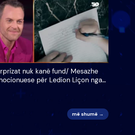
 për
S’kemi ndonjë letër divorci
adh
apo jo?
rprizat nuk kanë fund/ Mesazhe
ocionuese për Ledion Liçon nga
na dhe fëmijët e tij, moderatori
k i mban dot lotët: Nuk meritoj…
më shumë →