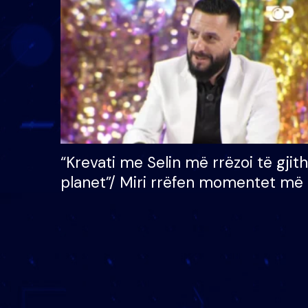
çmimin e madh prej 100
mijë eurosh
“Krevati me Selin më rrëzoi të gjit
planet”/ Miri rrëfen momentet më 
bukura në shtëpinë e BB VIP: Do 
mungojë zilja e mëngjesit kur…