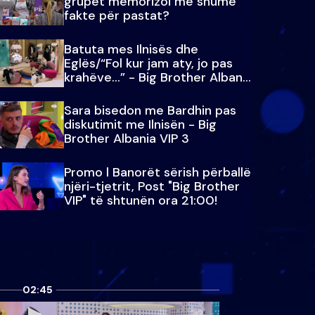
grupet memorizoi më shumë
fakte për pastat?
Batuta mes Ilnisës dhe
Eglës/“Fol kur jam aty, jo pas
krahëve…” - Big Brother Albania
VIP 3
Sara bisedon me Bardhin pas
diskutimit me Ilnisën - Big
Brother Albania VIP 3
Promo l Banorët sërish përballë
njëri-tjetrit, Post "Big Brother
VIP" të shtunën ora 21:00!
02:45