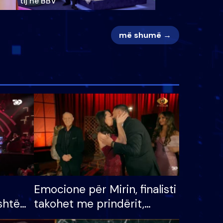
tij në BBV
më shumë →
Emocione për Mirin, finalisti
shtë
takohet me prindërit,
tëpinë
vajzën dhe bashkëshorten: