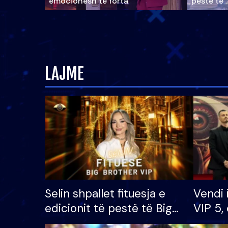
emocionesh të forta
pestë të 
LAJME
Selin shpallet fituesja e
Vendi 
edicionit të pestë të Big
VIP 5, 
Brother VIP, rrëmben
radhës