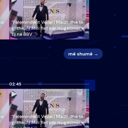
ço
"Faleminderit Vëllai i Madh dhe të
gjithë…"/ Miri flet për rrugëtimin e
tij në BBV
më shumë →
02:45
ço
"Faleminderit Vëllai i Madh dhe të
gjithë…"/ Miri flet për rrugëtimin e