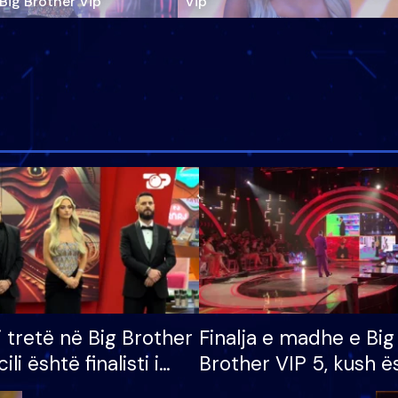
‘Big Brother Vip’
Vip"
i tretë në Big Brother
Finalja e madhe e Big
cili është finalisti i
Brother VIP 5, kush ë
 që lë shtëpinë
banori i parë që lë sh