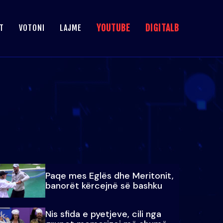
YOUTUBE
DIGITALB
T
VOTONI
LAJME
Paqe mes Eglës dhe Meritonit,
banorët kërcejnë së bashku
Nis sfida e pyetjeve, cili nga