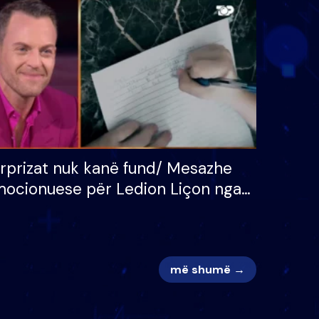
 për
S’kemi ndonjë letër divorci
adh
apo jo?
rprizat nuk kanë fund/ Mesazhe
ocionuese për Ledion Liçon nga
na dhe fëmijët e tij, moderatori
k i mban dot lotët: Nuk meritoj…
më shumë →