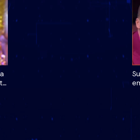
dhe humb mundësinë
të fituar çmimin e m
ha
Su
të
em
më
në
nu