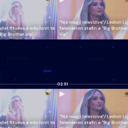
"Një magji televizive"/ Ledion Li
llet fituese e edicionit të
falenderon stafin e "Big Brother
‘Big Brother Vip’
Vip"
02:51
"Një magji televizive"/ Ledion Li
llet fituese e edicionit të
falenderon stafin e "Big Brother