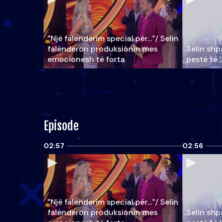
"Një falenderim special për…"/ Selin
falënderon produksionin mes
Selin shpa
emocionesh të forta
pestë të 
Episode
02:57
02:56
"Një falenderim special për…"/ Selin
falënderon produksionin mes
Selin shpa