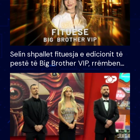
Selin shpallet fituesja e edicionit të
pestë të Big Brother VIP, rrëmben
çmimin e madh prej 100 mijë eurosh