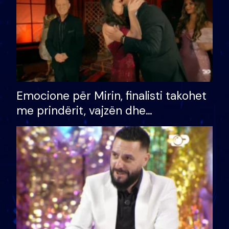
Emocione për Mirin, finalisti takohet
me prindërit, vajzën dhe
bashkëshorten: S’kemi ndonjë letër
divorci apo jo?