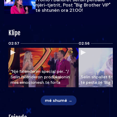
njëri-tjetrit, Post "Big Brother VIP"
të shtunën ora 21:00!
Klipe
02:57
02:56
"Një falenderim special për…"/
Selin falënderon produksionin
Selin shpallet fitu
mes emocionesh të forta
të pestë të ‘Big Br
më shumë →