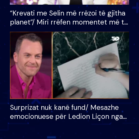
“Krevati me Selin më rrëzoi të gjitha
planet”/ Miri rrëfen momentet më të
bukura në shtëpinë e BB VIP: Do më
mungojë zilja e mëngjesit kur…
Surprizat nuk kanë fund/ Mesazhe
emocionuese për Ledion Liçon nga
nëna dhe fëmijët e tij, moderatori
nuk i mban dot lotët: Nuk meritoj…