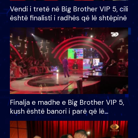
Vendi i tretë në Big Brother VIP 5, cili
është finalisti i radhës që lë shtëpinë
Finalja e madhe e Big Brother VIP 5,
kush është banori i parë që lë
shtëpinë dhe humb mundësinë për
të fituar çmimin e madh