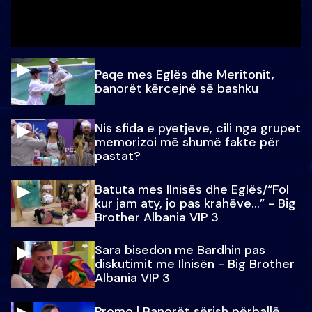
Paqe mes Eglës dhe Meritonit,
banorët kërcejnë së bashku
Nis sfida e pyetjeve, cili nga grupet
memorizoi më shumë fakte për
pastat?
Batuta mes Ilnisës dhe Eglës/“Fol
kur jam aty, jo pas krahëve…” - Big
Brother Albania VIP 3
Sara bisedon me Bardhin pas
diskutimit me Ilnisën - Big Brother
Albania VIP 3
Promo l Banorët sërish përballë