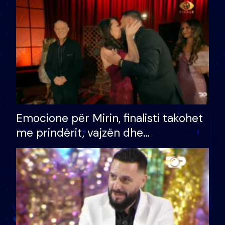
të fituar çmimin e madh
Emocione për Mirin, finalisti takohet
me prindërit, vajzën dhe
bashkëshorten: S’kemi ndonjë letër
divorci apo jo?