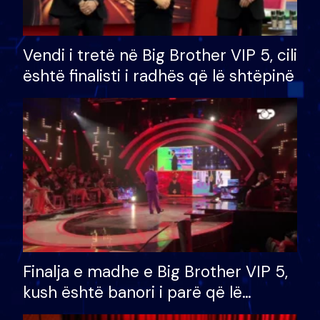
Vendi i tretë në Big Brother VIP 5, cili
është finalisti i radhës që lë shtëpinë
Finalja e madhe e Big Brother VIP 5,
kush është banori i parë që lë
shtëpinë dhe humb mundësinë për