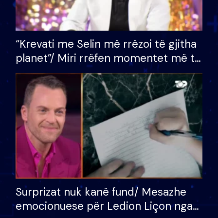
“Krevati me Selin më rrëzoi të gjitha
planet”/ Miri rrëfen momentet më të
bukura në shtëpinë e BB VIP: Do më
mungojë zilja e mëngjesit kur…
Surprizat nuk kanë fund/ Mesazhe
emocionuese për Ledion Liçon nga