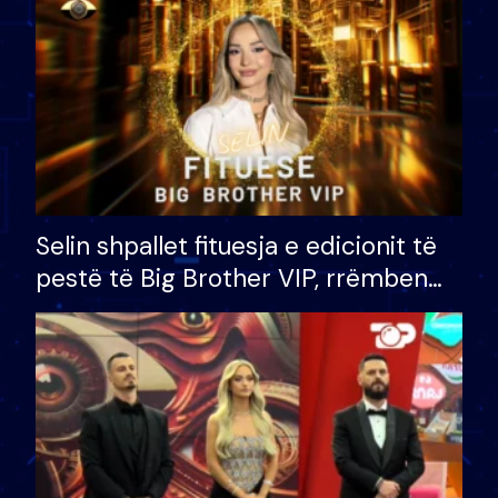
Selin shpallet fituesja e edicionit të
pestë të Big Brother VIP, rrëmben
çmimin e madh prej 100 mijë eurosh