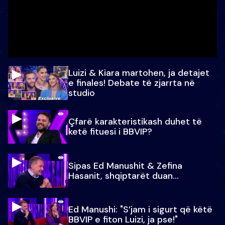
Luizi & Kiara martohen, ja detajet
e finales! Debate të zjarrta në
studio
Çfarë karakteristikash duhet të
ketë fituesi i BBVIP?
Sipas Ed Manushit & Zefina
Hasanit, shqiptarët duan...
Ed Manushi: "S’jam i sigurt që këtë
BBVIP e fiton Luizi, ja pse!"