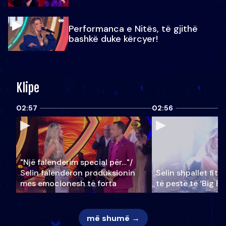
Performanca e Nitës, të gjithë
bashkë duke kërcyer!
Klipe
02:57
02:56
"Një falenderim special për…"/
Selin falënderon produksionin
Selin shpallet fitu
mes emocionesh të forta
të pestë të ‘Big Br
më shumë →