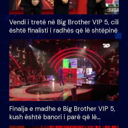
Vendi i tretë në Big Brother VIP 5, cili
është finalisti i radhës që lë shtëpinë
Finalja e madhe e Big Brother VIP 5,
kush është banori i parë që lë
shtëpinë dhe humb mundësinë për