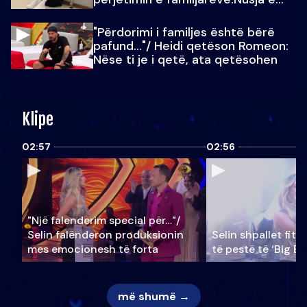
Julit…
"Përdorimi i familjes është bërë
pafund…"/ Heidi qetëson Romeon:
Nëse ti je i qetë, ata qetësohen
Klipe
02:57
02:56
"Një falenderim special për…"/
Selin falënderon produksionin
Selin shpallet fitu
mes emocionesh të forta
të pestë të ‘Big Br
më shumë →