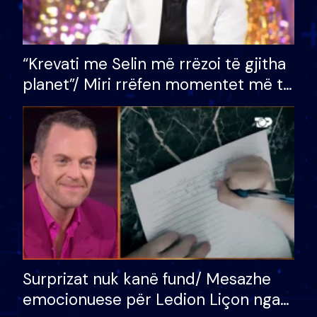
“Krevati me Selin më rrëzoi të gjitha
planet”/ Miri rrëfen momentet më të
bukura në shtëpinë e BB VIP: Do më
mungojë zilja e mëngjesit kur…
Surprizat nuk kanë fund/ Mesazhe
emocionuese për Ledion Liçon nga