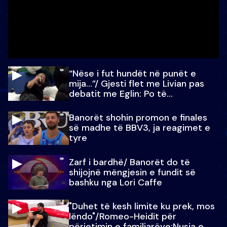
“Nëse i fut hundët në punët e
mija…”/ Gjesti flet me Livian pas
debatit me Eglin: Po të
paralajmëroj
Banorët shohin promon e finales
së madhe të BBV3, ja reagimet e
tyre
Zarf i bardhë/ Banorët do të
shijojnë mëngjesin e fundit së
bashku nga Lori Caffe
"Duhet të kesh limite ku prek, mos
lëndo"/Romeo-Heidit për
përjetimin e familjarëve:Nusja e