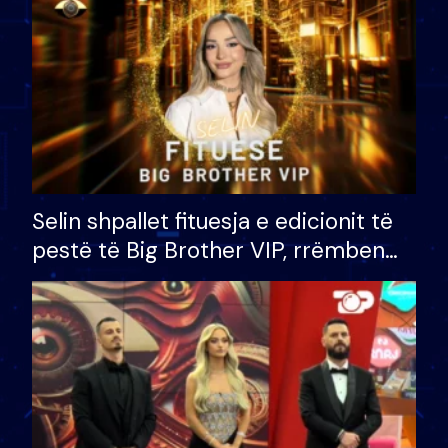
Selin shpallet fituesja e edicionit të
pestë të Big Brother VIP, rrëmben
çmimin e madh prej 100 mijë eurosh