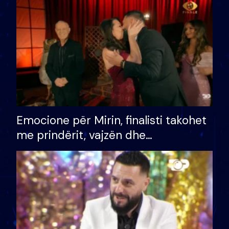
të fituar çmimin e madh
Emocione për Mirin, finalisti takohet
me prindërit, vajzën dhe
bashkëshorten: S’kemi ndonjë letër
divorci apo jo?