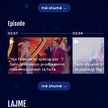
më shumë →
Episode
02:57
02:56
"Një falenderim special për…"/
Selin falënderon produksionin
Selin shpallet fitu
mes emocionesh të forta
të pestë të ‘Big Br
më shumë →
LAJME