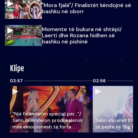
"Mora fjalë"/ Finalistët këndojnë së
bashku në oborr
Momente të bukura në shtëpi/
Laerti dhe Rozana hidhen së
bashku në pishinë
Klipe
02:57
02:56
"Një falenderim special për…"/
Selin falënderon produksionin
Selin shpallet fitu
mes emocionesh të forta
të pestë të ‘Big Br