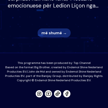
emocionuese për Ledion Liçon nga
nëna dhe fëmijët e tij, moderatori
nuk i mban dot lotët: Nuk meritoj…
më shumë →
This programme has been produced by:
Top Channel
Based on the format Big Brother, created by Endemol Shine Nederland
Producties B.V./John de Mol and owned by Endemol Shine Nederland
Producties BV., part of the Banijay Group, distributed by Banijay Rights.
Copyright © Endamol Shine Nederland Producties B.V.