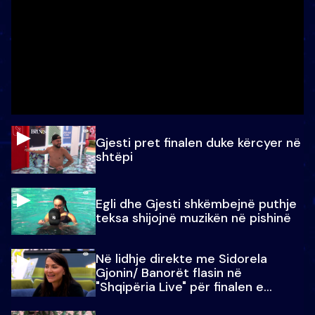
Gjesti pret finalen duke kërcyer në
shtëpi
Egli dhe Gjesti shkëmbejnë puthje
teksa shijojnë muzikën në pishinë
Në lidhje direkte me Sidorela
Gjonin/ Banorët flasin në
"Shqipëria Live" për finalen e
madhe