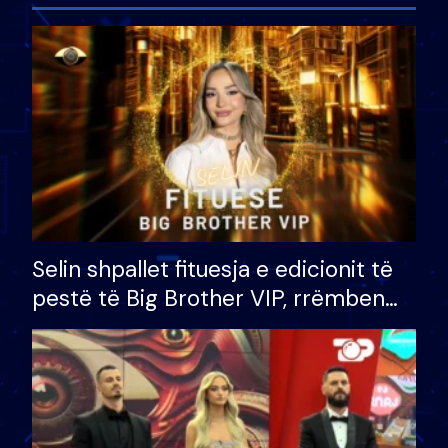
Selin shpallet fituesja e edicionit të
pestë të Big Brother VIP, rrëmben
çmimin e madh prej 100 mijë eurosh