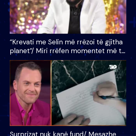
“Krevati me Selin më rrëzoi të gjitha
planet”/ Miri rrëfen momentet më të
bukura në shtëpinë e BB VIP: Do më
mungojë zilja e mëngjesit kur…
Surprizat nuk kanë fund/ Mesazhe