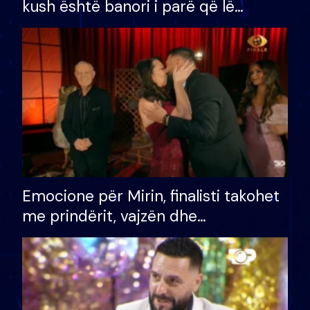
kush është banori i parë që lë
shtëpinë dhe humb mundësinë për
të fituar çmimin e madh
Emocione për Mirin, finalisti takohet
me prindërit, vajzën dhe
bashkëshorten: S’kemi ndonjë letër
divorci apo jo?