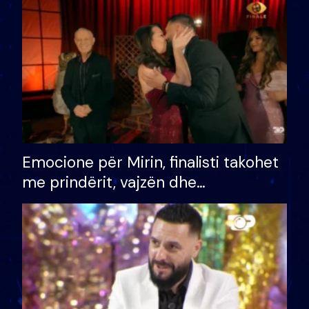
të fituar çmimin e madh
Emocione për Mirin, finalisti takohet
me prindërit, vajzën dhe
bashkëshorten: S’kemi ndonjë letër
divorci apo jo?