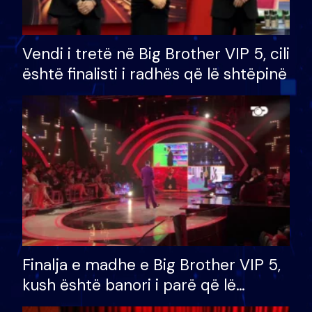
Vendi i tretë në Big Brother VIP 5, cili
është finalisti i radhës që lë shtëpinë
Finalja e madhe e Big Brother VIP 5,
kush është banori i parë që lë
shtëpinë dhe humb mundësinë për