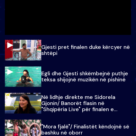
Gjesti pret finalen duke kërcyer në
shtëpi
Egli dhe Gjesti shkëmbejnë puthje
teksa shijojnë muzikën në pishinë
Në lidhje direkte me Sidorela
Gjonin/ Banorët flasin në
"Shqipëria Live" për finalen e
madhe
"Mora fjalë"/ Finalistët këndojnë së
bashku në oborr