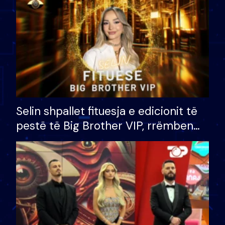
Selin shpallet fituesja e edicionit të
pestë të Big Brother VIP, rrëmben
çmimin e madh prej 100 mijë eurosh