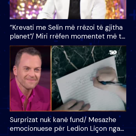
“Krevati me Selin më rrëzoi të gjitha
planet”/ Miri rrëfen momentet më të
bukura në shtëpinë e BB VIP: Do më
mungojë zilja e mëngjesit kur…
Surprizat nuk kanë fund/ Mesazhe
emocionuese për Ledion Liçon nga