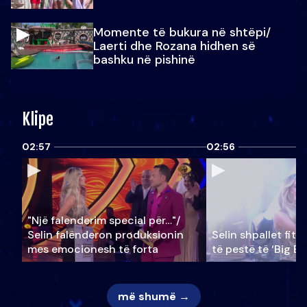
Momente të bukura në shtëpi/
Laerti dhe Rozana hidhen së
bashku në pishinë
Klipe
02:57
02:56
"Një falenderim special për…"/
Selin falënderon produksionin
Selin shpallet fitu
mes emocionesh të forta
të pestë të ‘Big Br
më shumë →