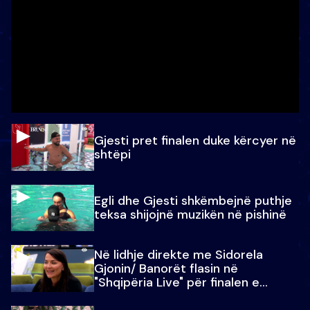
Gjesti pret finalen duke kërcyer në
shtëpi
Egli dhe Gjesti shkëmbejnë puthje
teksa shijojnë muzikën në pishinë
Në lidhje direkte me Sidorela
Gjonin/ Banorët flasin në
"Shqipëria Live" për finalen e
madhe