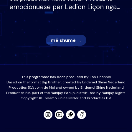
emocionuese për Ledion Liçon nga
nëna dhe fëmijët e tij, moderatori
nuk i mban dot lotët: Nuk meritoj…
më shumë →
This programme has been produced by:
Top Channel
Based on the format Big Brother, created by Endemol Shine Nederland
Producties B.V./John de Mol and owned by Endemol Shine Nederland
Producties BV., part of the Banijay Group, distributed by Banijay Rights.
Copyright © Endamol Shine Nederland Producties B.V.