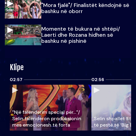
"Mora fjalë"/ Finalistët këndojnë së
bashku në oborr
Momente të bukura në shtëpi/
Laerti dhe Rozana hidhen së
bashku në pishinë
Klipe
02:57
02:56
"Një falenderim special për…"/
Selin falënderon produksionin
Selin shpallet fitu
mes emocionesh të forta
të pestë të ‘Big Br