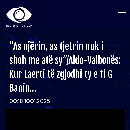
“As njërin, as tjetrin nuk i
shoh me atë sy”/Aldo-Valbonës:
Kur Laerti të zgjodhi ty e ti G
Banin…
00:18 10.01.2025