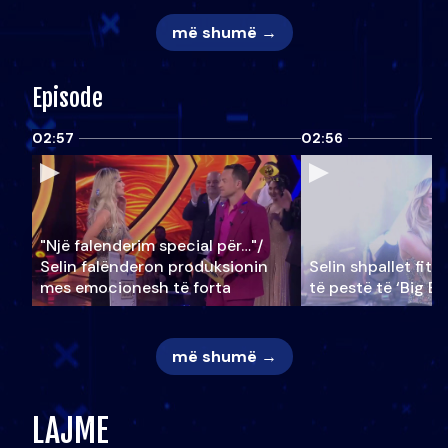
më shumë →
Episode
02:57
02:56
"Një falenderim special për…"/
Selin falënderon produksionin
Selin shpallet fitu
mes emocionesh të forta
të pestë të ‘Big Br
më shumë →
LAJME