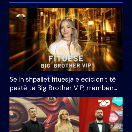
Selin shpallet fituesja e edicionit të
pestë të Big Brother VIP, rrëmben
çmimin e madh prej 100 mijë eurosh