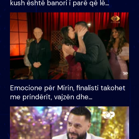
kush është banori i parë që lë
shtëpinë dhe humb mundësinë për
të fituar çmimin e madh
Emocione për Mirin, finalisti takohet
me prindërit, vajzën dhe
bashkëshorten: S’kemi ndonjë letër
divorci apo jo?