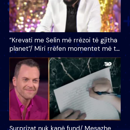
“Krevati me Selin më rrëzoi të gjitha
planet”/ Miri rrëfen momentet më të
bukura në shtëpinë e BB VIP: Do më
mungojë zilja e mëngjesit kur…
Surprizat nuk kanë fund/ Mesazhe