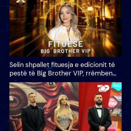
Selin shpallet fituesja e edicionit të
pestë të Big Brother VIP, rrëmben
çmimin e madh prej 100 mijë eurosh