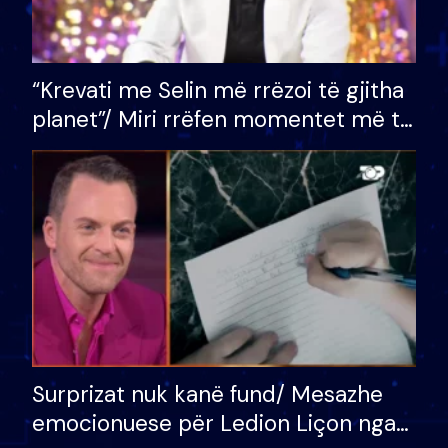
“Krevati me Selin më rrëzoi të gjitha
planet”/ Miri rrëfen momentet më të
bukura në shtëpinë e BB VIP: Do më
mungojë zilja e mëngjesit kur…
Surprizat nuk kanë fund/ Mesazhe
emocionuese për Ledion Liçon nga