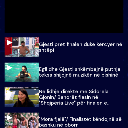
Gjesti pret finalen duke kërcyer në
shtëpi
Egli dhe Gjesti shkëmbejnë puthje
teksa shijojnë muzikën në pishinë
Në lidhje direkte me Sidorela
Gjonin/ Banorët flasin në
"Shqipëria Live" për finalen e
madhe
"Mora fjalë"/ Finalistët këndojnë së
bashku në oborr