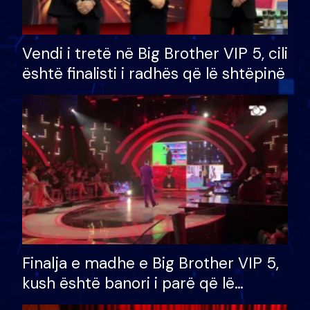
Vendi i tretë në Big Brother VIP 5, cili
është finalisti i radhës që lë shtëpinë
Finalja e madhe e Big Brother VIP 5,
kush është banori i parë që lë
shtëpinë dhe humb mundësinë për