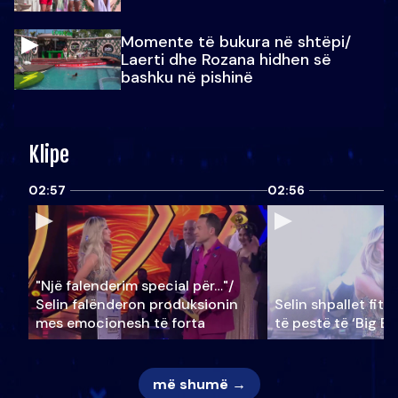
Momente të bukura në shtëpi/
Laerti dhe Rozana hidhen së
bashku në pishinë
Klipe
02:57
02:56
"Një falenderim special për…"/
Selin falënderon produksionin
Selin shpallet fitu
mes emocionesh të forta
të pestë të ‘Big Br
më shumë →