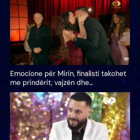
të fituar çmimin e madh
Emocione për Mirin, finalisti takohet
me prindërit, vajzën dhe
bashkëshorten: S’kemi ndonjë letër
divorci apo jo?