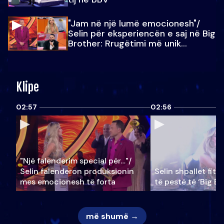
"Jam në një lumë emocionesh"/
Selin për eksperiencën e saj në Big
Brother: Rrugëtimi më unik…
Klipe
02:57
02:56
"Një falenderim special për…"/
Selin falënderon produksionin
Selin shpallet fitu
mes emocionesh të forta
të pestë të ‘Big Br
më shumë →