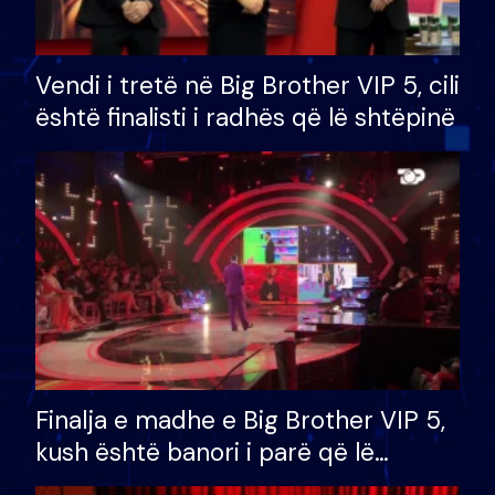
Vendi i tretë në Big Brother VIP 5, cili
është finalisti i radhës që lë shtëpinë
Finalja e madhe e Big Brother VIP 5,
kush është banori i parë që lë
shtëpinë dhe humb mundësinë për