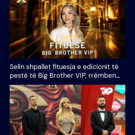
Selin shpallet fituesja e edicionit të
pestë të Big Brother VIP, rrëmben
çmimin e madh prej 100 mijë eurosh