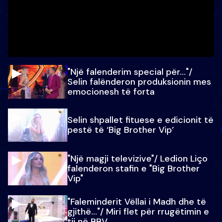
"Një falenderim special për…"/
Selin falënderon produksionin mes
emocionesh të forta
Selin shpallet fituese e edicionit të
pestë të ‘Big Brother Vip’
"Një magji televizive"/ Ledion Liço
falenderon stafin e "Big Brother
Vip"
"Faleminderit Vëllai i Madh dhe të
gjithë…"/ Miri flet për rrugëtimin e
tij në BBV