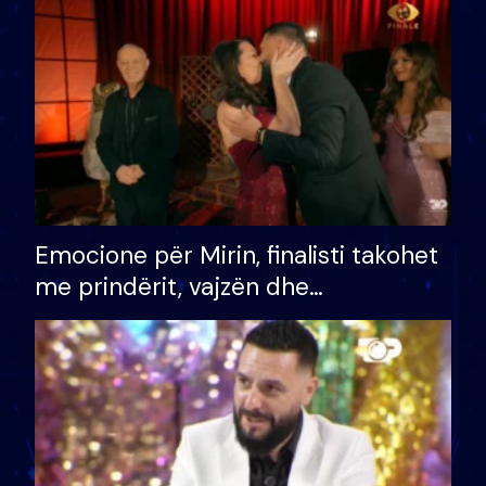
të fituar çmimin e madh
Emocione për Mirin, finalisti takohet
me prindërit, vajzën dhe
bashkëshorten: S’kemi ndonjë letër
divorci apo jo?