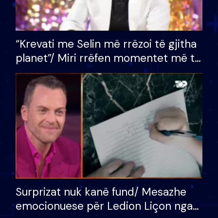
“Krevati me Selin më rrëzoi të gjitha
planet”/ Miri rrëfen momentet më të
bukura në shtëpinë e BB VIP: Do më
mungojë zilja e mëngjesit kur…
Surprizat nuk kanë fund/ Mesazhe
emocionuese për Ledion Liçon nga