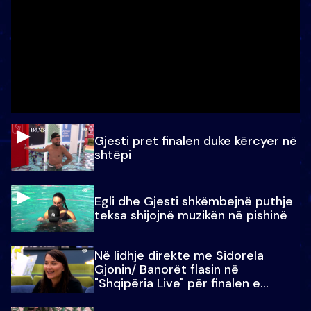
Gjesti pret finalen duke kërcyer në
shtëpi
Egli dhe Gjesti shkëmbejnë puthje
teksa shijojnë muzikën në pishinë
Në lidhje direkte me Sidorela
Gjonin/ Banorët flasin në
"Shqipëria Live" për finalen e
madhe