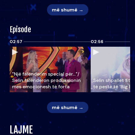
më shumë →
Episode
02:57
02:56
"Një falenderim special për…"/
Selin falënderon produksionin
Selin shpallet fitu
mes emocionesh të forta
të pestë të ‘Big Br
më shumë →
LAJME