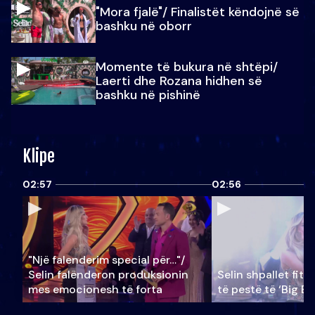
"Mora fjalë"/ Finalistët këndojnë së
bashku në oborr
Momente të bukura në shtëpi/
Laerti dhe Rozana hidhen së
bashku në pishinë
Klipe
02:57
02:56
"Një falenderim special për…"/
Selin falënderon produksionin
Selin shpallet fitu
mes emocionesh të forta
të pestë të ‘Big Br