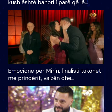
kush është banori i parë që lë
shtëpinë dhe humb mundësinë për
të fituar çmimin e madh
Emocione për Mirin, finalisti takohet
me prindërit, vajzën dhe
bashkëshorten: S’kemi ndonjë letër
divorci apo jo?