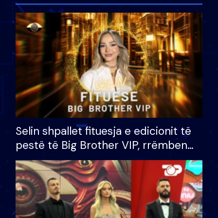
Selin shpallet fituesja e edicionit të
pestë të Big Brother VIP, rrëmben
çmimin e madh prej 100 mijë eurosh