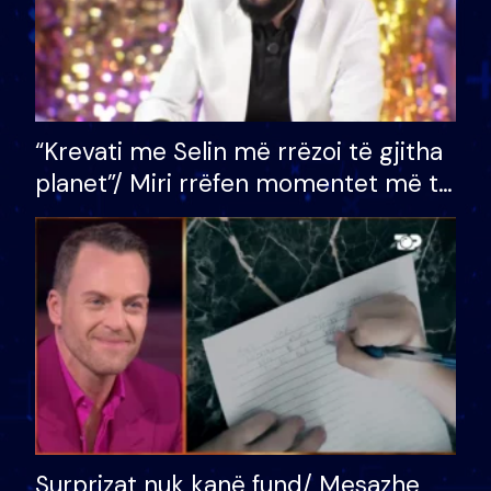
“Krevati me Selin më rrëzoi të gjitha
planet”/ Miri rrëfen momentet më të
bukura në shtëpinë e BB VIP: Do më
mungojë zilja e mëngjesit kur…
Surprizat nuk kanë fund/ Mesazhe