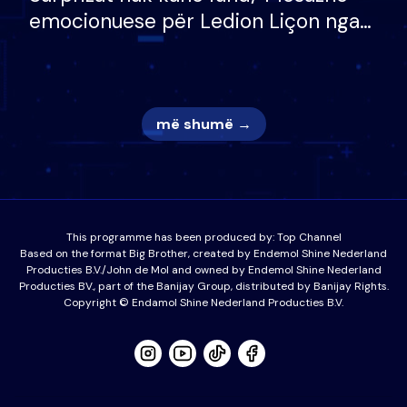
emocionuese për Ledion Liçon nga
nëna dhe fëmijët e tij, moderatori
nuk i mban dot lotët: Nuk meritoj…
më shumë →
This programme has been produced by:
Top Channel
Based on the format Big Brother, created by Endemol Shine Nederland
Producties B.V./John de Mol and owned by Endemol Shine Nederland
Producties BV., part of the Banijay Group, distributed by Banijay Rights.
Copyright © Endamol Shine Nederland Producties B.V.