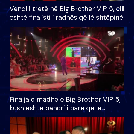
Vendi i tretë në Big Brother VIP 5, cili
është finalisti i radhës që lë shtëpinë
Finalja e madhe e Big Brother VIP 5,
kush është banori i parë që lë
shtëpinë dhe humb mundësinë për
të fituar çmimin e madh