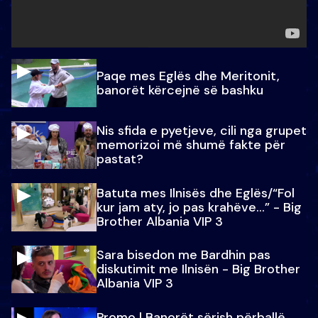
Paqe mes Eglës dhe Meritonit,
banorët kërcejnë së bashku
Nis sfida e pyetjeve, cili nga grupet
memorizoi më shumë fakte për
pastat?
Batuta mes Ilnisës dhe Eglës/“Fol
kur jam aty, jo pas krahëve…” - Big
Brother Albania VIP 3
Sara bisedon me Bardhin pas
diskutimit me Ilnisën - Big Brother
Albania VIP 3
Promo l Banorët sërish përballë