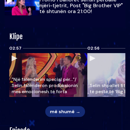
njëri-tjetrit, Post "Big Brother VIP"
të shtunën ora 21:00!
Klipe
02:57
02:56
"Një falenderim special për…"/
Selin falënderon produksionin
Selin shpallet fitu
mes emocionesh të forta
të pestë të ‘Big Br
më shumë →