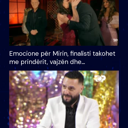
Emocione për Mirin, finalisti takohet
me prindërit, vajzën dhe
bashkëshorten: S’kemi ndonjë letër
divorci apo jo?