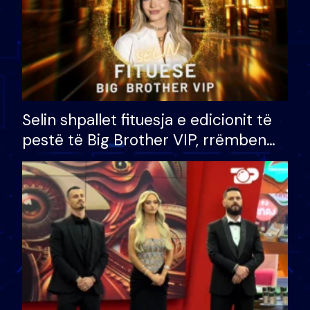
Selin shpallet fituesja e edicionit të
pestë të Big Brother VIP, rrëmben
çmimin e madh prej 100 mijë eurosh