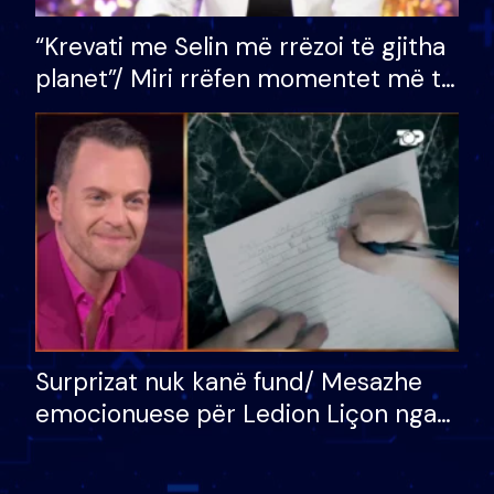
“Krevati me Selin më rrëzoi të gjitha
planet”/ Miri rrëfen momentet më të
bukura në shtëpinë e BB VIP: Do më
mungojë zilja e mëngjesit kur…
Surprizat nuk kanë fund/ Mesazhe
emocionuese për Ledion Liçon nga
nëna dhe fëmijët e tij, moderatori
nuk i mban dot lotët: Nuk meritoj…