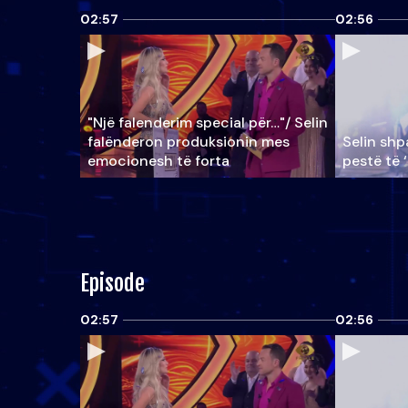
02:57
02:56
"Një falenderim special për…"/ Selin
falënderon produksionin mes
Selin shpa
emocionesh të forta
pestë të 
Episode
02:57
02:56