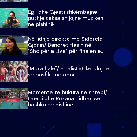
Egli dhe Gjesti shkëmbejnë
puthje teksa shijojnë muzikën
në pishinë
Në lidhje direkte me Sidorela
Gjonin/ Banorët flasin në
"Shqipëria Live" për finalen e
madhe
"Mora fjalë"/ Finalistët këndojnë
së bashku në oborr
Momente të bukura në shtëpi/
Laerti dhe Rozana hidhen së
bashku në pishinë