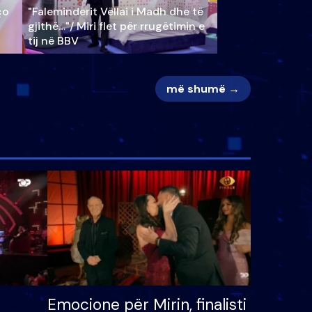
ço
"Faleminderit Vëllai i Madh dhe të
gjithë…"/ Miri flet për rrugëtimin e
tij në BBV
më shumë →
Emocione për Mirin, finalisti