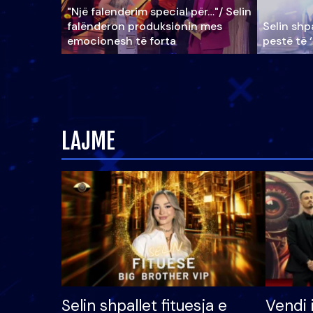
"Një falenderim special për…"/ Selin
falënderon produksionin mes
Selin shpa
emocionesh të forta
pestë të 
LAJME
Selin shpallet fituesja e
Vendi 