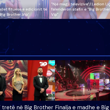
"Një magji televizive"/ Ledion Li
llet fituese e edicionit të
falenderon stafin e "Big Brother
‘Big Brother Vip’
Vip"
i tretë në Big Brother
Finalja e madhe e Big