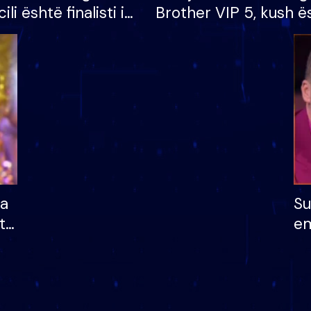
cili është finalisti i
Brother VIP 5, kush ë
 që lë shtëpinë
banori i parë që lë sh
dhe humb mundësinë
të fituar çmimin e m
ha
Su
të
em
më
në
nu