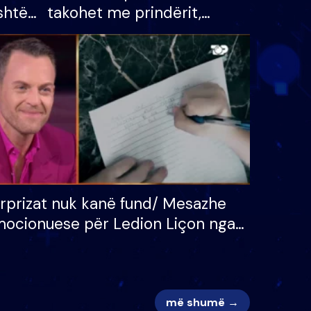
shtë
takohet me prindërit,
tëpinë
vajzën dhe bashkëshorten:
 për
S’kemi ndonjë letër divorci
adh
apo jo?
rprizat nuk kanë fund/ Mesazhe
ocionuese për Ledion Liçon nga
na dhe fëmijët e tij, moderatori
k i mban dot lotët: Nuk meritoj…
më shumë →