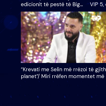
edicionit të pestë të Big
VIP 5, 
Brother VIP, rrëmben
radhës
çmimin e madh prej 100
mijë eurosh
“Krevati me Selin më rrëzoi të gjit
planet”/ Miri rrëfen momentet më 
bukura në shtëpinë e BB VIP: Do 
mungojë zilja e mëngjesit kur…