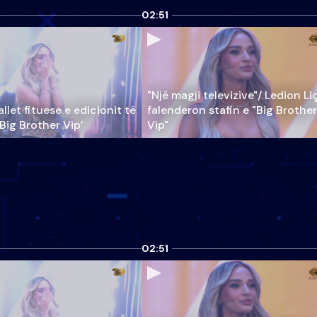
02:51
"Një magji televizive"/ Ledion Li
llet fituese e edicionit të
falenderon stafin e "Big Brother
‘Big Brother Vip’
Vip"
02:51