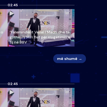
02:45
ço
"Faleminderit Vëllai i Madh dhe të
gjithë…"/ Miri flet për rrugëtimin e
tij në BBV
më shumë →
02:45