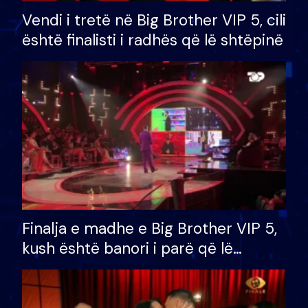
Vendi i tretë në Big Brother VIP 5, cili
është finalisti i radhës që lë shtëpinë
Finalja e madhe e Big Brother VIP 5,
kush është banori i parë që lë
shtëpinë dhe humb mundësinë për
të fituar çmimin e madh