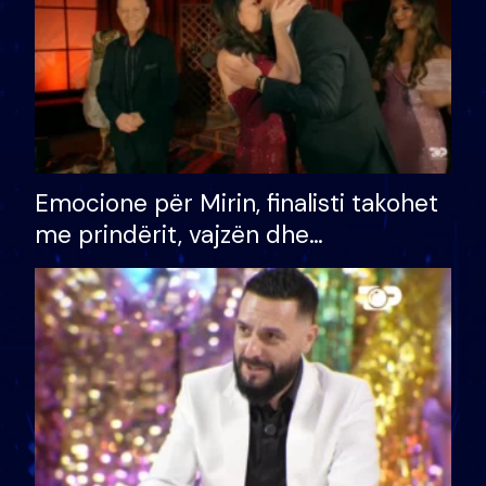
Emocione për Mirin, finalisti takohet
me prindërit, vajzën dhe
bashkëshorten: S’kemi ndonjë letër
divorci apo jo?