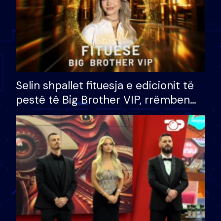
Selin shpallet fituesja e edicionit të
pestë të Big Brother VIP, rrëmben
çmimin e madh prej 100 mijë eurosh