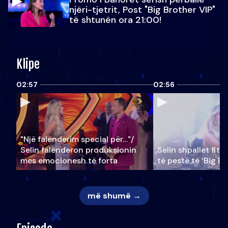
njëri-tjetrit, Post "Big Brother VIP"
të shtunën ora 21:00!
Klipe
02:57
02:56
"Një falenderim special për…"/
Selin falënderon produksionin
Selin shpallet fitu
mes emocionesh të forta
të pestë të ‘Big Br
më shumë →