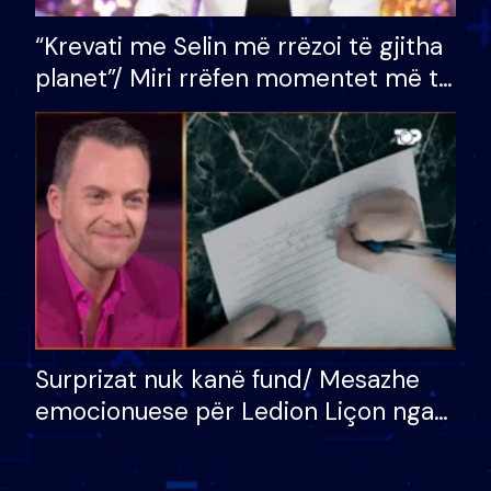
“Krevati me Selin më rrëzoi të gjitha
planet”/ Miri rrëfen momentet më të
bukura në shtëpinë e BB VIP: Do më
mungojë zilja e mëngjesit kur…
Surprizat nuk kanë fund/ Mesazhe
emocionuese për Ledion Liçon nga
nëna dhe fëmijët e tij, moderatori
nuk i mban dot lotët: Nuk meritoj…