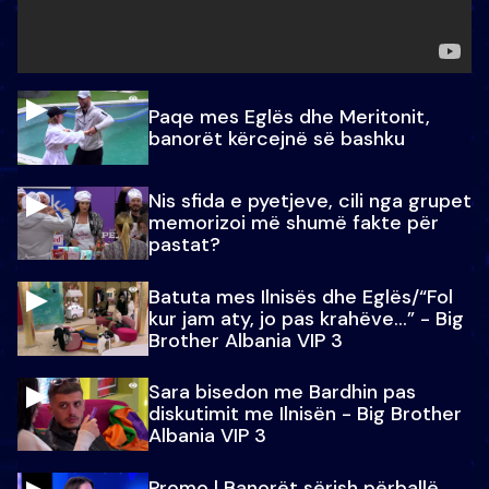
Paqe mes Eglës dhe Meritonit,
banorët kërcejnë së bashku
Nis sfida e pyetjeve, cili nga grupet
memorizoi më shumë fakte për
pastat?
Batuta mes Ilnisës dhe Eglës/“Fol
kur jam aty, jo pas krahëve…” - Big
Brother Albania VIP 3
Sara bisedon me Bardhin pas
diskutimit me Ilnisën - Big Brother
Albania VIP 3
Promo l Banorët sërish përballë