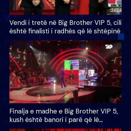
Vendi i tretë në Big Brother VIP 5, cili
është finalisti i radhës që lë shtëpinë
Finalja e madhe e Big Brother VIP 5,
kush është banori i parë që lë
shtëpinë dhe humb mundësinë për