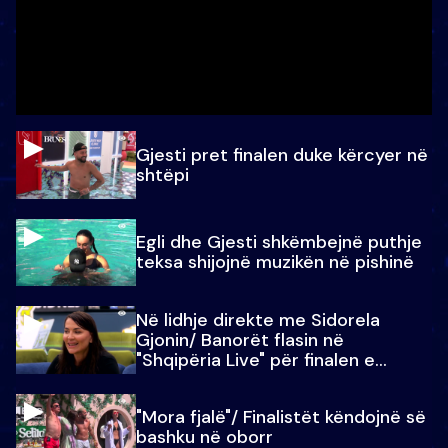
Gjesti pret finalen duke kërcyer në
shtëpi
Egli dhe Gjesti shkëmbejnë puthje
teksa shijojnë muzikën në pishinë
Në lidhje direkte me Sidorela
Gjonin/ Banorët flasin në
"Shqipëria Live" për finalen e
madhe
"Mora fjalë"/ Finalistët këndojnë së
bashku në oborr