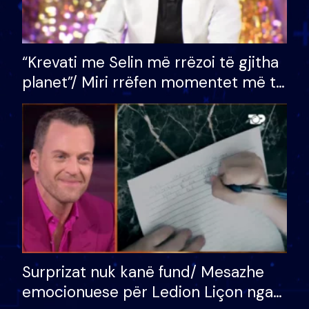
“Krevati me Selin më rrëzoi të gjitha
planet”/ Miri rrëfen momentet më të
bukura në shtëpinë e BB VIP: Do më
mungojë zilja e mëngjesit kur…
Surprizat nuk kanë fund/ Mesazhe
emocionuese për Ledion Liçon nga