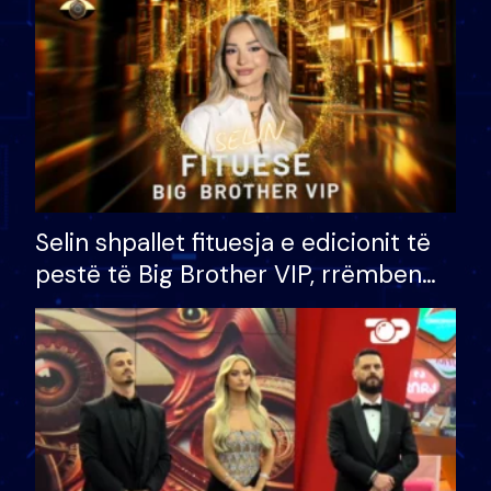
Selin shpallet fituesja e edicionit të
pestë të Big Brother VIP, rrëmben
çmimin e madh prej 100 mijë eurosh