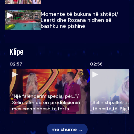
Momente të bukura në shtëpi/
Laerti dhe Rozana hidhen së
bashku në pishinë
Klipe
02:57
02:56
"Një falenderim special për…"/
Selin falënderon produksionin
Selin shpallet fitu
mes emocionesh të forta
të pestë të ‘Big Br
më shumë →