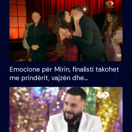
të fituar çmimin e madh
Emocione për Mirin, finalisti takohet
me prindërit, vajzën dhe
bashkëshorten: S’kemi ndonjë letër
divorci apo jo?