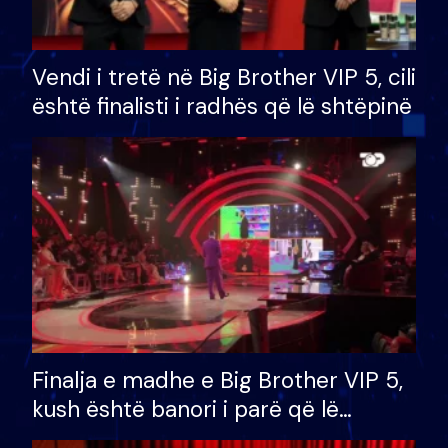
Vendi i tretë në Big Brother VIP 5, cili
është finalisti i radhës që lë shtëpinë
Finalja e madhe e Big Brother VIP 5,
kush është banori i parë që lë
shtëpinë dhe humb mundësinë për