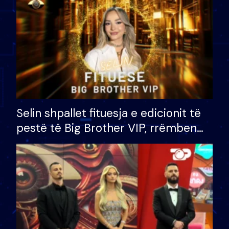
Selin shpallet fituesja e edicionit të
pestë të Big Brother VIP, rrëmben
çmimin e madh prej 100 mijë eurosh