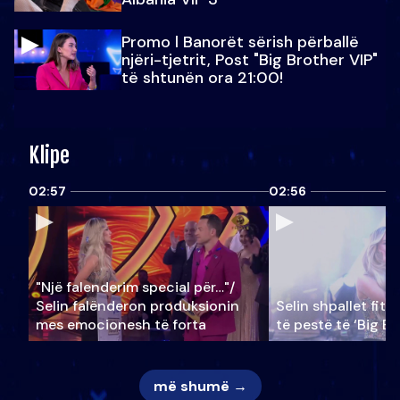
Promo l Banorët sërish përballë
njëri-tjetrit, Post "Big Brother VIP"
të shtunën ora 21:00!
Klipe
02:57
02:56
"Një falenderim special për…"/
Selin falënderon produksionin
Selin shpallet fitu
mes emocionesh të forta
të pestë të ‘Big Br
më shumë →