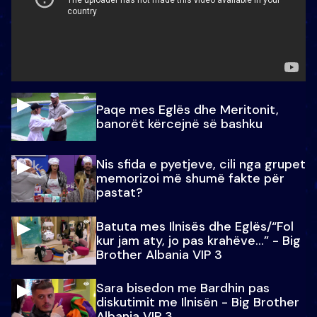
Paqe mes Eglës dhe Meritonit,
banorët kërcejnë së bashku
Nis sfida e pyetjeve, cili nga grupet
memorizoi më shumë fakte për
pastat?
Batuta mes Ilnisës dhe Eglës/“Fol
kur jam aty, jo pas krahëve…” - Big
Brother Albania VIP 3
Sara bisedon me Bardhin pas
diskutimit me Ilnisën - Big Brother
Albania VIP 3