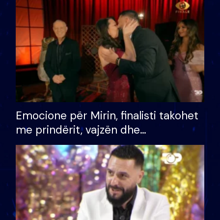
të fituar çmimin e madh
Emocione për Mirin, finalisti takohet
me prindërit, vajzën dhe
bashkëshorten: S’kemi ndonjë letër
divorci apo jo?