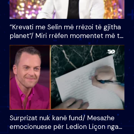
“Krevati me Selin më rrëzoi të gjitha
planet”/ Miri rrëfen momentet më të
bukura në shtëpinë e BB VIP: Do më
mungojë zilja e mëngjesit kur…
Surprizat nuk kanë fund/ Mesazhe
emocionuese për Ledion Liçon nga