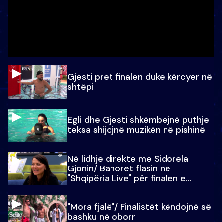
Gjesti pret finalen duke kërcyer në
shtëpi
Egli dhe Gjesti shkëmbejnë puthje
teksa shijojnë muzikën në pishinë
Në lidhje direkte me Sidorela
Gjonin/ Banorët flasin në
"Shqipëria Live" për finalen e
madhe
"Mora fjalë"/ Finalistët këndojnë së
bashku në oborr