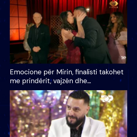
të fituar çmimin e madh
Emocione për Mirin, finalisti takohet
me prindërit, vajzën dhe
bashkëshorten: S’kemi ndonjë letër
divorci apo jo?