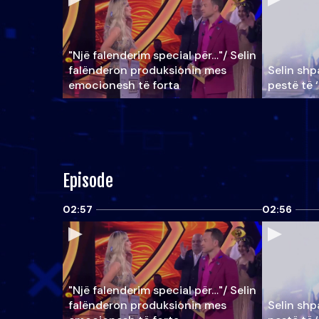
"Një falenderim special për…"/ Selin
falënderon produksionin mes
Selin shpa
emocionesh të forta
pestë të 
Episode
02:57
02:56
"Një falenderim special për…"/ Selin
falënderon produksionin mes
Selin shpa