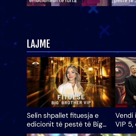
emocionesh të forta
pestë të 
LAJME
Selin shpallet fituesja e
Vendi 
edicionit të pestë të Big
VIP 5, 
Brother VIP, rrëmben
radhës