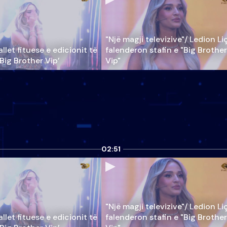
"Një magji televizive"/ Ledion Li
llet fituese e edicionit të
falenderon stafin e "Big Brother
‘Big Brother Vip’
Vip"
02:51
"Një magji televizive"/ Ledion Li
llet fituese e edicionit të
falenderon stafin e "Big Brother