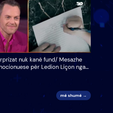
 për
S’kemi ndonjë letër divorci
adh
apo jo?
rprizat nuk kanë fund/ Mesazhe
ocionuese për Ledion Liçon nga
na dhe fëmijët e tij, moderatori
k i mban dot lotët: Nuk meritoj…
më shumë →