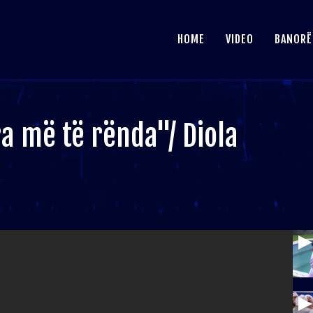
HOME
VIDEO
BANORË
ra më të rënda"/ Diola