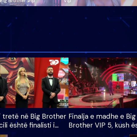
‘Big Brother Vip’
Vip"
i tretë në Big Brother
Finalja e madhe e Big
cili është finalisti i
Brother VIP 5, kush ë
 që lë shtëpinë
banori i parë që lë sh