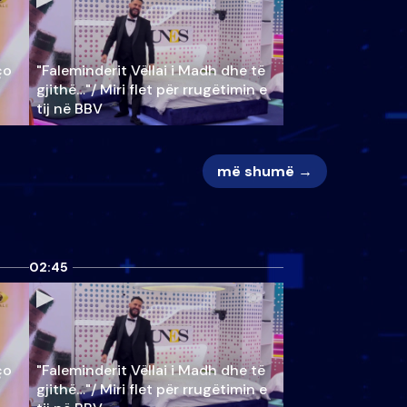
ço
"Faleminderit Vëllai i Madh dhe të
gjithë…"/ Miri flet për rrugëtimin e
tij në BBV
më shumë →
02:45
ço
"Faleminderit Vëllai i Madh dhe të
gjithë…"/ Miri flet për rrugëtimin e