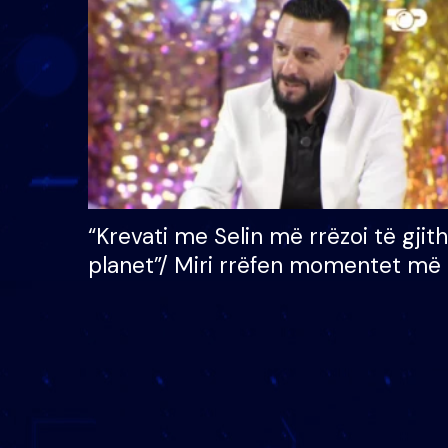
çmimin e madh prej 100
mijë eurosh
“Krevati me Selin më rrëzoi të gjit
planet”/ Miri rrëfen momentet më 
bukura në shtëpinë e BB VIP: Do 
mungojë zilja e mëngjesit kur…