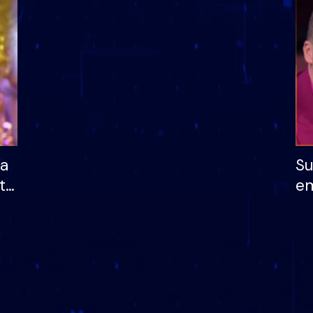
dhe humb mundësinë
të fituar çmimin e m
ha
Su
të
em
më
në
nu