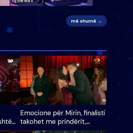
tij në BBV
më shumë →
Emocione për Mirin, finalisti
shtë
takohet me prindërit,
tëpinë
vajzën dhe bashkëshorten: