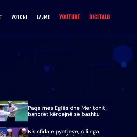
YOUTUBE
DIGITALB
T
VOTONI
LAJME
Paqe mes Eglës dhe Meritonit,
banorët kërcejnë së bashku
Nis sfida e pyetjeve, cili nga