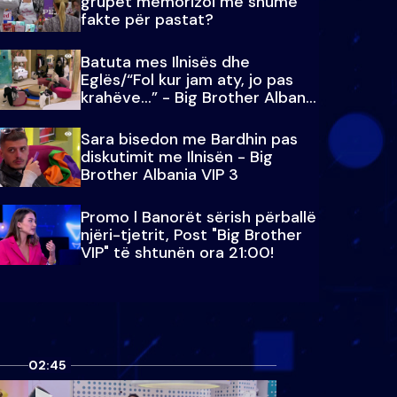
grupet memorizoi më shumë
fakte për pastat?
Batuta mes Ilnisës dhe
Eglës/“Fol kur jam aty, jo pas
krahëve…” - Big Brother Albania
VIP 3
Sara bisedon me Bardhin pas
diskutimit me Ilnisën - Big
Brother Albania VIP 3
Promo l Banorët sërish përballë
njëri-tjetrit, Post "Big Brother
VIP" të shtunën ora 21:00!
02:45