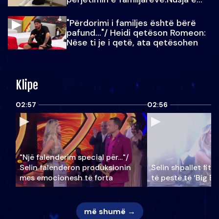
Julit…
"Përdorimi i familjes është bërë
pafund…"/ Heidi qetëson Romeon:
Nëse ti je i qetë, ata qetësohen
Klipe
02:57
02:56
"Një falenderim special për…"/
Selin falënderon produksionin
Selin shpallet fitu
mes emocionesh të forta
të pestë të ‘Big Br
më shumë →