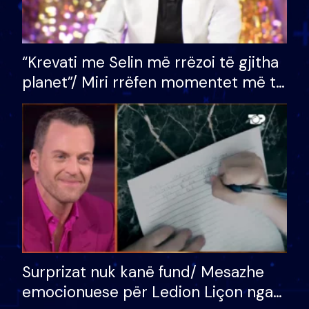
“Krevati me Selin më rrëzoi të gjitha
planet”/ Miri rrëfen momentet më të
bukura në shtëpinë e BB VIP: Do më
mungojë zilja e mëngjesit kur…
Surprizat nuk kanë fund/ Mesazhe
emocionuese për Ledion Liçon nga