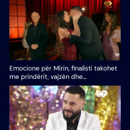
të fituar çmimin e madh
Emocione për Mirin, finalisti takohet
me prindërit, vajzën dhe
bashkëshorten: S’kemi ndonjë letër
divorci apo jo?