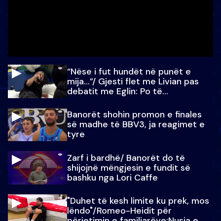
“Nëse i fut hundët në punët e
mija…”/ Gjesti flet me Livian pas
debatit me Eglin: Po të
paralajmëroj
Banorët shohin promon e finales
së madhe të BBV3, ja reagimet e
tyre
Zarf i bardhë/ Banorët do të
shijojnë mëngjesin e fundit së
bashku nga Lori Caffe
"Duhet të kesh limite ku prek, mos
lëndo"/Romeo-Heidit për
përjetimin e familjarëve:Nusja e