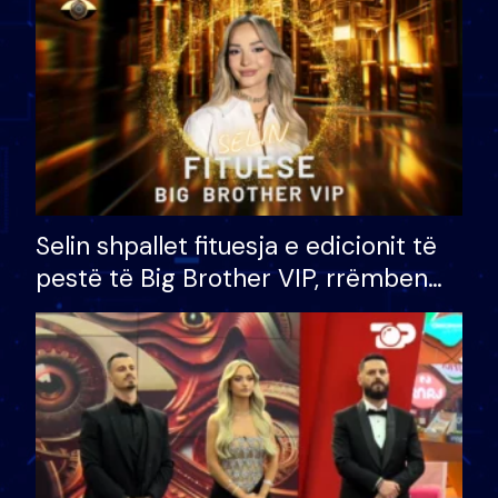
Selin shpallet fituesja e edicionit të
pestë të Big Brother VIP, rrëmben
çmimin e madh prej 100 mijë eurosh