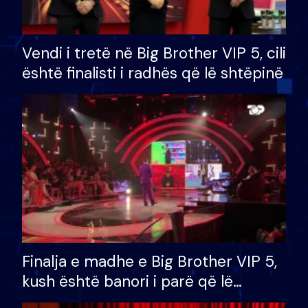
Vendi i tretë në Big Brother VIP 5, cili
është finalisti i radhës që lë shtëpinë
Finalja e madhe e Big Brother VIP 5,
kush është banori i parë që lë
shtëpinë dhe humb mundësinë për