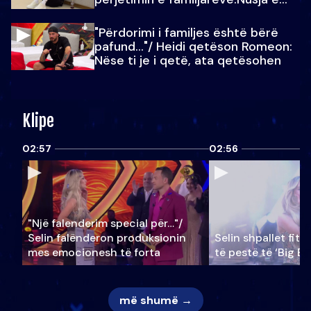
Julit…
"Përdorimi i familjes është bërë
pafund…"/ Heidi qetëson Romeon:
Nëse ti je i qetë, ata qetësohen
Klipe
02:57
02:56
"Një falenderim special për…"/
Selin falënderon produksionin
Selin shpallet fitu
mes emocionesh të forta
të pestë të ‘Big Br
më shumë →