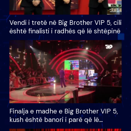
Vendi i tretë në Big Brother VIP 5, cili
është finalisti i radhës që lë shtëpinë
Finalja e madhe e Big Brother VIP 5,
kush është banori i parë që lë
shtëpinë dhe humb mundësinë për