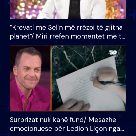
“Krevati me Selin më rrëzoi të gjitha
planet”/ Miri rrëfen momentet më të
bukura në shtëpinë e BB VIP: Do më
mungojë zilja e mëngjesit kur…
Surprizat nuk kanë fund/ Mesazhe
emocionuese për Ledion Liçon nga