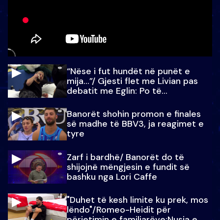
“Nëse i fut hundët në punët e
mija…”/ Gjesti flet me Livian pas
debatit me Eglin: Po të
paralajmëroj
Banorët shohin promon e finales
së madhe të BBV3, ja reagimet e
tyre
Zarf i bardhë/ Banorët do të
shijojnë mëngjesin e fundit së
bashku nga Lori Caffe
"Duhet të kesh limite ku prek, mos
lëndo"/Romeo-Heidit për
përjetimin e familjarëve:Nusja e