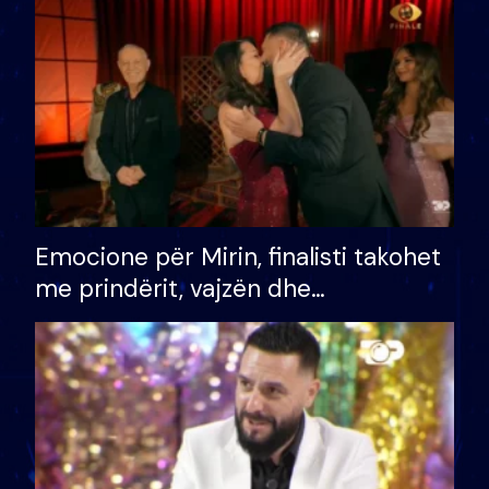
të fituar çmimin e madh
Emocione për Mirin, finalisti takohet
me prindërit, vajzën dhe
bashkëshorten: S’kemi ndonjë letër
divorci apo jo?