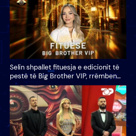
Selin shpallet fituesja e edicionit të
pestë të Big Brother VIP, rrëmben
çmimin e madh prej 100 mijë eurosh