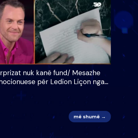
 për
S’kemi ndonjë letër divorci
adh
apo jo?
rprizat nuk kanë fund/ Mesazhe
ocionuese për Ledion Liçon nga
na dhe fëmijët e tij, moderatori
k i mban dot lotët: Nuk meritoj…
më shumë →