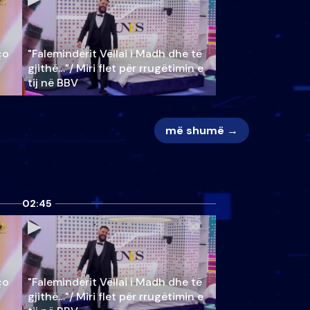
ço
"Faleminderit Vëllai i Madh dhe të
gjithë…"/ Miri flet për rrugëtimin e
tij në BBV
më shumë →
02:45
ço
"Faleminderit Vëllai i Madh dhe të
gjithë…"/ Miri flet për rrugëtimin e