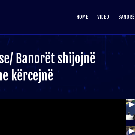
HOME
VIDEO
BANORË
se/ Banorët shijojnë
he kërcejnë