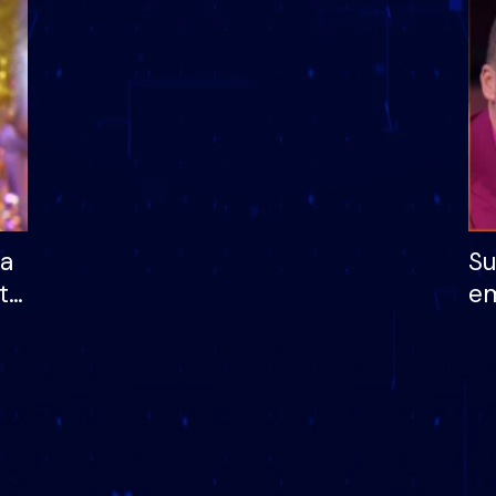
dhe humb mundësinë
të fituar çmimin e m
ha
Su
të
em
më
në
nu