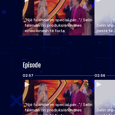
"Një falenderim special për…"/ Selin
falënderon produksionin mes
Selin shpa
emocionesh të forta
pestë të 
Episode
02:57
02:56
"Një falenderim special për…"/ Selin
falënderon produksionin mes
Selin shpa