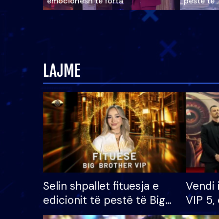
emocionesh të forta
pestë të 
LAJME
Selin shpallet fituesja e
Vendi 
edicionit të pestë të Big
VIP 5, 
Brother VIP, rrëmben
radhës