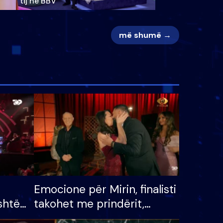
tij në BBV
më shumë →
Emocione për Mirin, finalisti
shtë
takohet me prindërit,
tëpinë
vajzën dhe bashkëshorten: