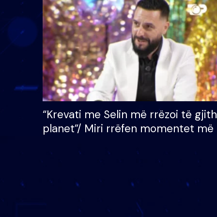
çmimin e madh prej 100
mijë eurosh
“Krevati me Selin më rrëzoi të gjit
planet”/ Miri rrëfen momentet më 
bukura në shtëpinë e BB VIP: Do 
mungojë zilja e mëngjesit kur…