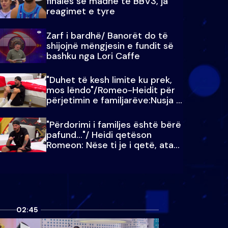
finales së madhe të BBV3, ja
reagimet e tyre
Zarf i bardhë/ Banorët do të
shijojnë mëngjesin e fundit së
bashku nga Lori Caffe
"Duhet të kesh limite ku prek,
mos lëndo"/Romeo-Heidit për
përjetimin e familjarëve:Nusja e
Julit…
"Përdorimi i familjes është bërë
pafund…"/ Heidi qetëson
Romeon: Nëse ti je i qetë, ata
qetësohen
02:45