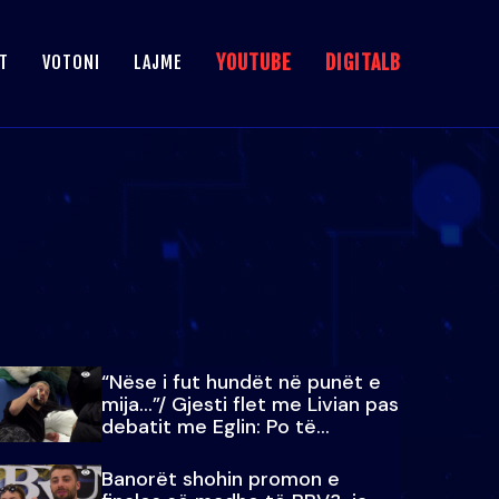
YOUTUBE
DIGITALB
T
VOTONI
LAJME
“Nëse i fut hundët në punët e
mija…”/ Gjesti flet me Livian pas
debatit me Eglin: Po të
paralajmëroj
Banorët shohin promon e