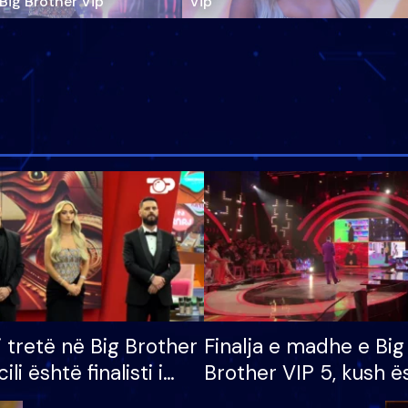
‘Big Brother Vip’
Vip"
i tretë në Big Brother
Finalja e madhe e Big
cili është finalisti i
Brother VIP 5, kush ë
 që lë shtëpinë
banori i parë që lë sh