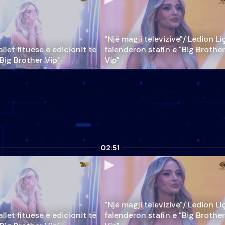
"Një magji televizive"/ Ledion Li
llet fituese e edicionit të
falenderon stafin e "Big Brother
‘Big Brother Vip’
Vip"
02:51
"Një magji televizive"/ Ledion Li
llet fituese e edicionit të
falenderon stafin e "Big Brother