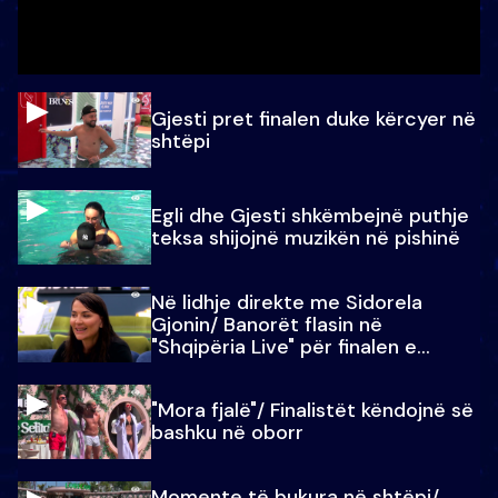
Gjesti pret finalen duke kërcyer në
shtëpi
Egli dhe Gjesti shkëmbejnë puthje
teksa shijojnë muzikën në pishinë
Në lidhje direkte me Sidorela
Gjonin/ Banorët flasin në
"Shqipëria Live" për finalen e
madhe
"Mora fjalë"/ Finalistët këndojnë së
bashku në oborr
Momente të bukura në shtëpi/