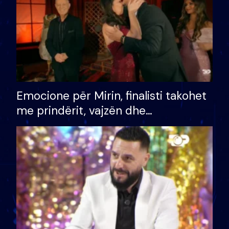
Emocione për Mirin, finalisti takohet
me prindërit, vajzën dhe
bashkëshorten: S’kemi ndonjë letër
divorci apo jo?