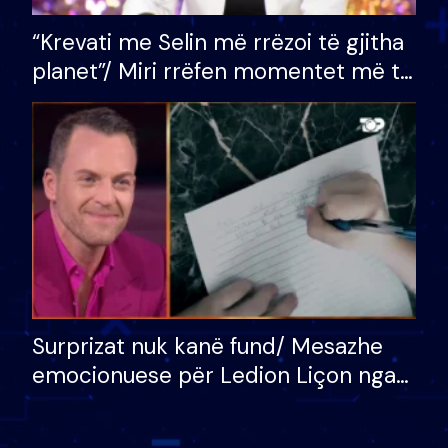
“Krevati me Selin më rrëzoi të gjitha
planet”/ Miri rrëfen momentet më të
bukura në shtëpinë e BB VIP: Do më
mungojë zilja e mëngjesit kur…
Surprizat nuk kanë fund/ Mesazhe
emocionuese për Ledion Liçon nga
nëna dhe fëmijët e tij, moderatori
nuk i mban dot lotët: Nuk meritoj…