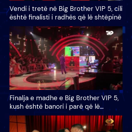
Vendi i tretë në Big Brother VIP 5, cili
është finalisti i radhës që lë shtëpinë
Finalja e madhe e Big Brother VIP 5,
kush është banori i parë që lë
shtëpinë dhe humb mundësinë për
të fituar çmimin e madh