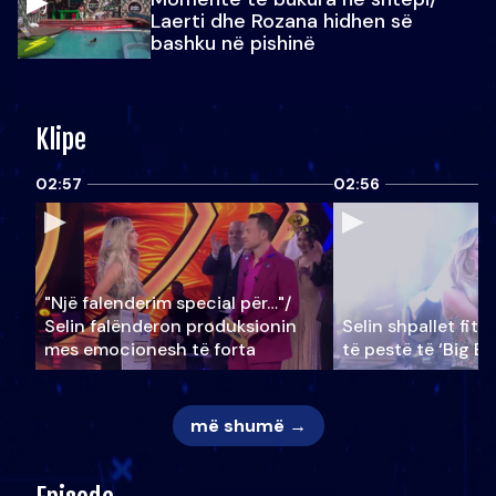
Laerti dhe Rozana hidhen së
bashku në pishinë
Klipe
02:57
02:56
"Një falenderim special për…"/
Selin falënderon produksionin
Selin shpallet fitu
mes emocionesh të forta
të pestë të ‘Big Br
më shumë →