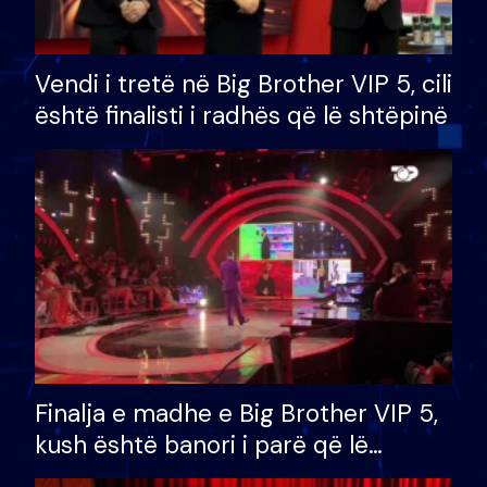
Vendi i tretë në Big Brother VIP 5, cili
është finalisti i radhës që lë shtëpinë
Finalja e madhe e Big Brother VIP 5,
kush është banori i parë që lë
shtëpinë dhe humb mundësinë për