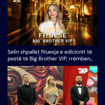
Selin shpallet fituesja e edicionit të
pestë të Big Brother VIP, rrëmben
çmimin e madh prej 100 mijë eurosh