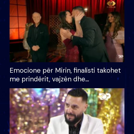
të fituar çmimin e madh
Emocione për Mirin, finalisti takohet
me prindërit, vajzën dhe
bashkëshorten: S’kemi ndonjë letër
divorci apo jo?