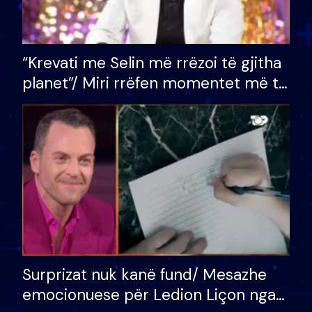
“Krevati me Selin më rrëzoi të gjitha
planet”/ Miri rrëfen momentet më të
bukura në shtëpinë e BB VIP: Do më
mungojë zilja e mëngjesit kur…
Surprizat nuk kanë fund/ Mesazhe
emocionuese për Ledion Liçon nga