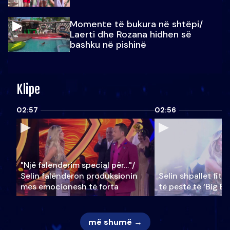
Momente të bukura në shtëpi/
Laerti dhe Rozana hidhen së
bashku në pishinë
Klipe
02:57
02:56
"Një falenderim special për…"/
Selin falënderon produksionin
Selin shpallet fitu
mes emocionesh të forta
të pestë të ‘Big Br
më shumë →