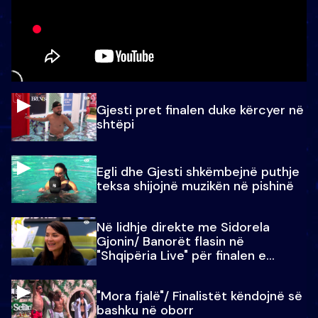
Gjesti pret finalen duke kërcyer në
shtëpi
Egli dhe Gjesti shkëmbejnë puthje
teksa shijojnë muzikën në pishinë
Në lidhje direkte me Sidorela
Gjonin/ Banorët flasin në
"Shqipëria Live" për finalen e
madhe
"Mora fjalë"/ Finalistët këndojnë së
bashku në oborr