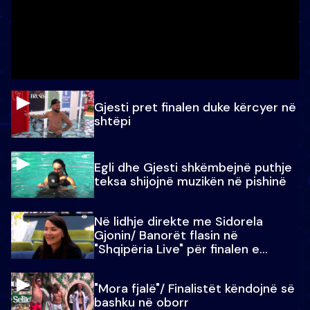
Gjesti pret finalen duke kërcyer në
shtëpi
Egli dhe Gjesti shkëmbejnë puthje
teksa shijojnë muzikën në pishinë
Në lidhje direkte me Sidorela
Gjonin/ Banorët flasin në
"Shqipëria Live" për finalen e
madhe
"Mora fjalë"/ Finalistët këndojnë së
bashku në oborr