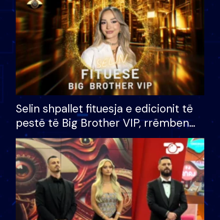
Selin shpallet fituesja e edicionit të
pestë të Big Brother VIP, rrëmben
çmimin e madh prej 100 mijë eurosh