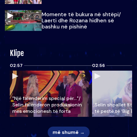
Momente të bukura në shtëpi/
Laerti dhe Rozana hidhen së
bashku në pishinë
Klipe
02:57
02:56
"Një falenderim special për…"/
Selin falënderon produksionin
Selin shpallet fitu
mes emocionesh të forta
të pestë të ‘Big Br
më shumë →