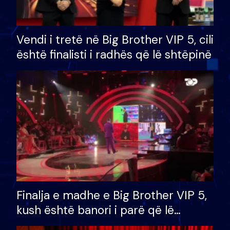
Vendi i tretë në Big Brother VIP 5, cili
është finalisti i radhës që lë shtëpinë
Finalja e madhe e Big Brother VIP 5,
kush është banori i parë që lë
shtëpinë dhe humb mundësinë për