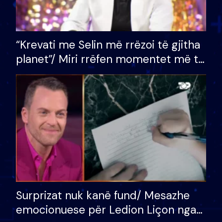
“Krevati me Selin më rrëzoi të gjitha
planet”/ Miri rrëfen momentet më të
bukura në shtëpinë e BB VIP: Do më
mungojë zilja e mëngjesit kur…
Surprizat nuk kanë fund/ Mesazhe
emocionuese për Ledion Liçon nga