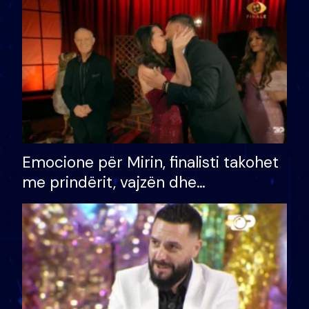
të fituar çmimin e madh
Emocione për Mirin, finalisti takohet
me prindërit, vajzën dhe
bashkëshorten: S’kemi ndonjë letër
divorci apo jo?