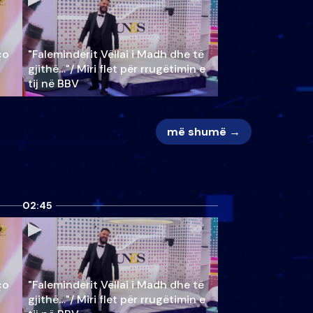
ço
"Faleminderit Vëllai i Madh dhe të
gjithë…"/ Miri flet për rrugëtimin e
tij në BBV
më shumë →
02:45
ço
"Faleminderit Vëllai i Madh dhe të
gjithë…"/ Miri flet për rrugëtimin e