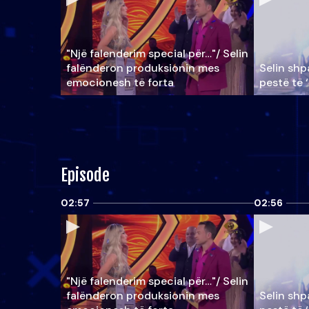
"Një falenderim special për…"/ Selin
falënderon produksionin mes
Selin shpa
emocionesh të forta
pestë të 
Episode
02:57
02:56
"Një falenderim special për…"/ Selin
falënderon produksionin mes
Selin shpa