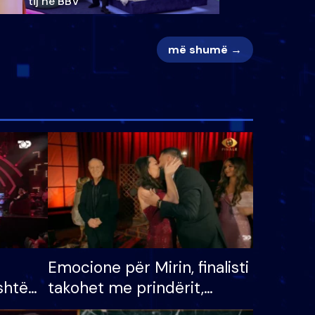
tij në BBV
më shumë →
Emocione për Mirin, finalisti
shtë
takohet me prindërit,
tëpinë
vajzën dhe bashkëshorten: