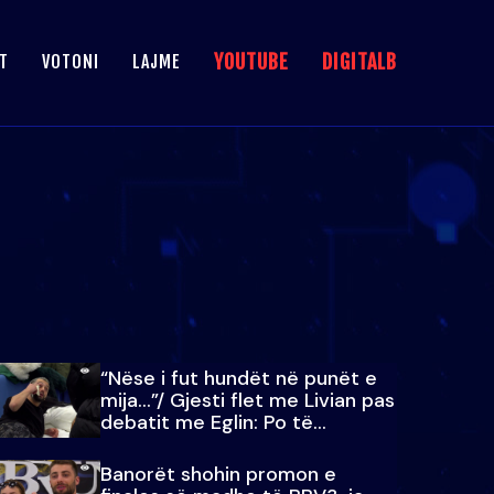
YOUTUBE
DIGITALB
T
VOTONI
LAJME
“Nëse i fut hundët në punët e
mija…”/ Gjesti flet me Livian pas
debatit me Eglin: Po të
paralajmëroj
Banorët shohin promon e