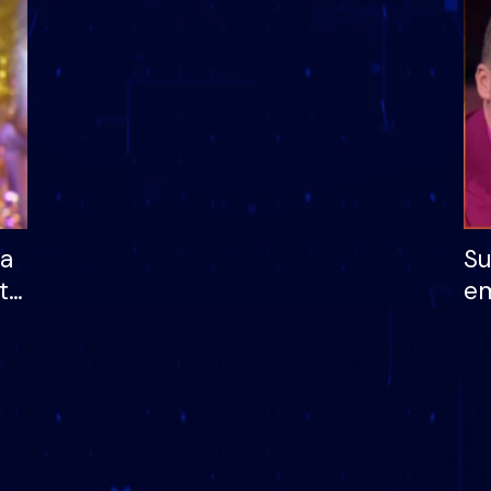
dhe humb mundësinë
të fituar çmimin e m
ha
Su
të
em
më
në
nu