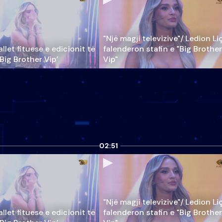
"Një magji televizive"/ Ledion Li
llet fituese e edicionit të
falenderon stafin e "Big Brother
‘Big Brother Vip’
Vip"
02:51
"Një magji televizive"/ Ledion Li
llet fituese e edicionit të
falenderon stafin e "Big Brother