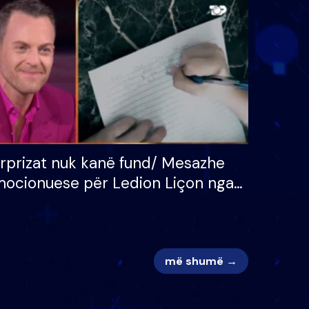
 për
S’kemi ndonjë letër divorci
adh
apo jo?
rprizat nuk kanë fund/ Mesazhe
ocionuese për Ledion Liçon nga
na dhe fëmijët e tij, moderatori
k i mban dot lotët: Nuk meritoj…
më shumë →