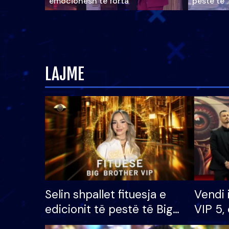
emocionesh të forta
pestë të 
LAJME
Selin shpallet fituesja e
Vendi 
edicionit të pestë të Big
VIP 5, 
Brother VIP, rrëmben
radhës