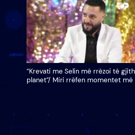
çmimin e madh prej 100
mijë eurosh
“Krevati me Selin më rrëzoi të gjit
planet”/ Miri rrëfen momentet më 
bukura në shtëpinë e BB VIP: Do 
mungojë zilja e mëngjesit kur…