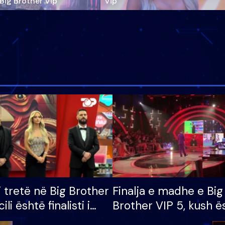
‘Big Brother Vip’
Vip"
i tretë në Big Brother
Finalja e madhe e Big
cili është finalisti i
Brother VIP 5, kush ë
 që lë shtëpinë
banori i parë që lë sh