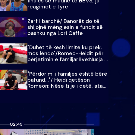
finales së madhe të BBV3, ja
reagimet e tyre
Zarf i bardhë/ Banorët do të
shijojnë mëngjesin e fundit së
bashku nga Lori Caffe
"Duhet të kesh limite ku prek,
mos lëndo"/Romeo-Heidit për
përjetimin e familjarëve:Nusja e
Julit…
"Përdorimi i familjes është bërë
pafund…"/ Heidi qetëson
Romeon: Nëse ti je i qetë, ata
qetësohen
02:45