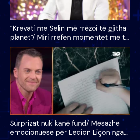
“Krevati me Selin më rrëzoi të gjitha
planet”/ Miri rrëfen momentet më të
bukura në shtëpinë e BB VIP: Do më
mungojë zilja e mëngjesit kur…
Surprizat nuk kanë fund/ Mesazhe
emocionuese për Ledion Liçon nga