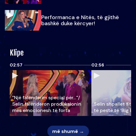
Performanca e Nitës, të gjithë
bashkë duke kërcyer!
Klipe
02:57
02:56
"Një falenderim special për…"/
Selin falënderon produksionin
Selin shpallet fitu
mes emocionesh të forta
të pestë të ‘Big Br
më shumë →