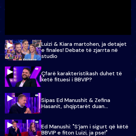
Luizi & Kiara martohen, ja detajet
e finales! Debate të zjarrta në
studio
Çfarë karakteristikash duhet të
ketë fituesi i BBVIP?
Sipas Ed Manushit & Zefina
Hasanit, shqiptarët duan...
Ed Manushi: "S’jam i sigurt që këtë
BBVIP e fiton Luizi, ja pse!"