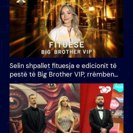
Selin shpallet fituesja e edicionit të
pestë të Big Brother VIP, rrëmben
çmimin e madh prej 100 mijë eurosh