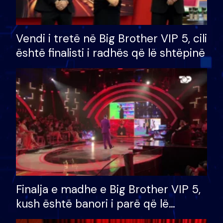
Vendi i tretë në Big Brother VIP 5, cili
është finalisti i radhës që lë shtëpinë
Finalja e madhe e Big Brother VIP 5,
kush është banori i parë që lë
shtëpinë dhe humb mundësinë për