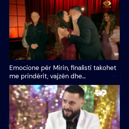
të fituar çmimin e madh
Emocione për Mirin, finalisti takohet
me prindërit, vajzën dhe
bashkëshorten: S’kemi ndonjë letër
divorci apo jo?