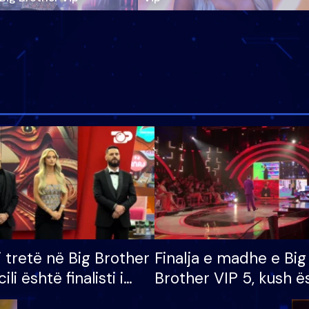
i tretë në Big Brother
Finalja e madhe e Big
cili është finalisti i
Brother VIP 5, kush ë
 që lë shtëpinë
banori i parë që lë sh