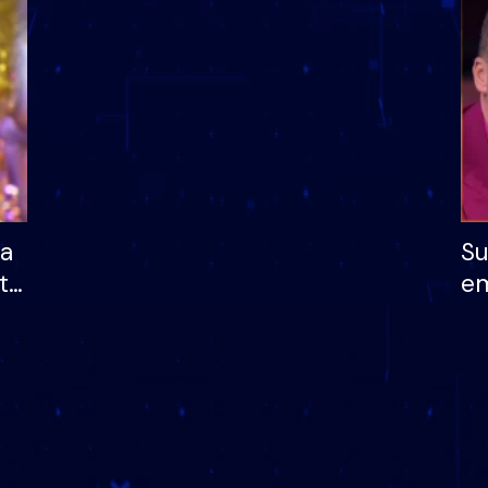
dhe humb mundësinë
të fituar çmimin e m
ha
Su
të
em
më
në
nu