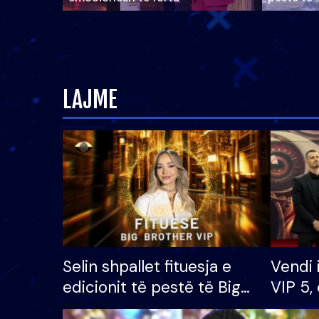
LAJME
Selin shpallet fituesja e
Vendi 
edicionit të pestë të Big
VIP 5, 
Brother VIP, rrëmben
radhës