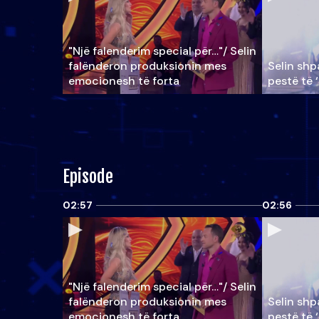
"Një falenderim special për…"/ Selin
falënderon produksionin mes
Selin shpa
emocionesh të forta
pestë të 
Episode
02:57
02:56
"Një falenderim special për…"/ Selin
falënderon produksionin mes
Selin shpa
emocionesh të forta
pestë të 