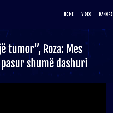
HOME
VIDEO
BANORË
jë tumor”, Roza: Mes
a pasur shumë dashuri