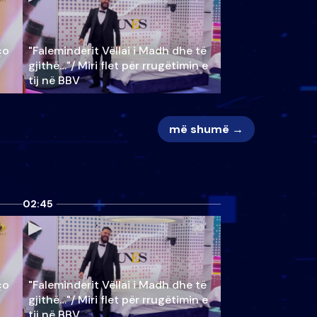
ço
"Faleminderit Vëllai i Madh dhe të
gjithë…"/ Miri flet për rrugëtimin e
tij në BBV
më shumë →
02:45
ço
"Faleminderit Vëllai i Madh dhe të
gjithë…"/ Miri flet për rrugëtimin e
tij në BBV