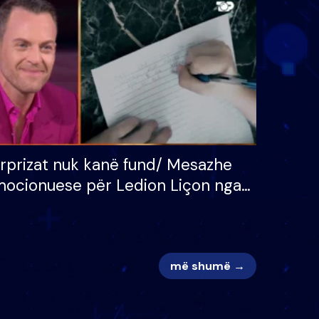
 për
S’kemi ndonjë letër divorci
adh
apo jo?
rprizat nuk kanë fund/ Mesazhe
ocionuese për Ledion Liçon nga
na dhe fëmijët e tij, moderatori
k i mban dot lotët: Nuk meritoj…
më shumë →