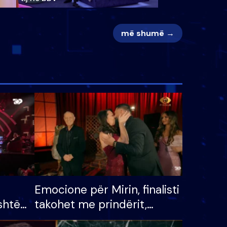
më shumë →
Emocione për Mirin, finalisti
shtë
takohet me prindërit,
tëpinë
vajzën dhe bashkëshorten: