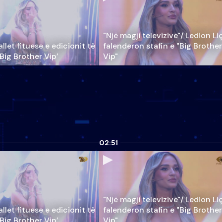
"Një magji televizive"/ Ledion Li
llet fituese e edicionit të
falenderon stafin e "Big Brother
‘Big Brother Vip’
Vip"
02:51
"Një magji televizive"/ Ledion Li
llet fituese e edicionit të
falenderon stafin e "Big Brother
‘Big Brother Vip’
Vip"