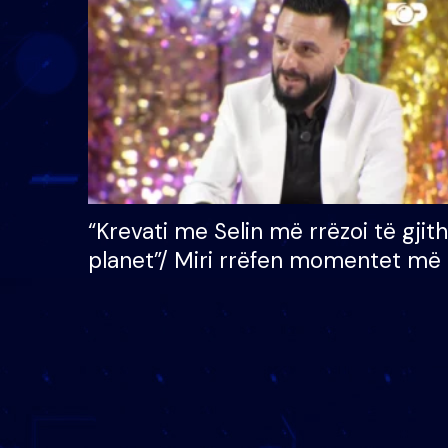
çmimin e madh prej 100
mijë eurosh
“Krevati me Selin më rrëzoi të gjit
planet”/ Miri rrëfen momentet më 
bukura në shtëpinë e BB VIP: Do 
mungojë zilja e mëngjesit kur…