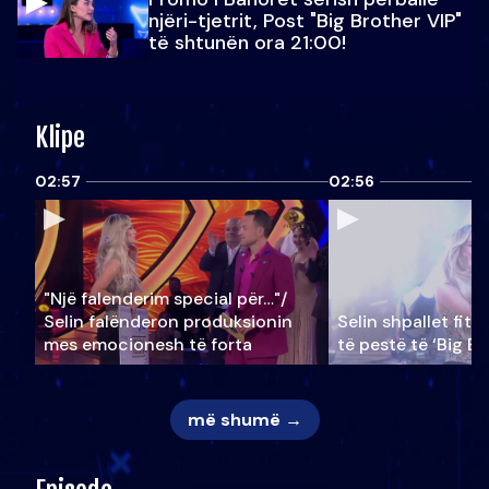
njëri-tjetrit, Post "Big Brother VIP"
të shtunën ora 21:00!
Klipe
02:57
02:56
"Një falenderim special për…"/
Selin falënderon produksionin
Selin shpallet fitu
mes emocionesh të forta
të pestë të ‘Big Br
më shumë →