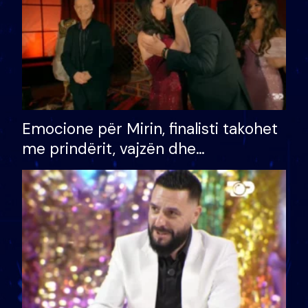
Emocione për Mirin, finalisti takohet
me prindërit, vajzën dhe
bashkëshorten: S’kemi ndonjë letër
divorci apo jo?