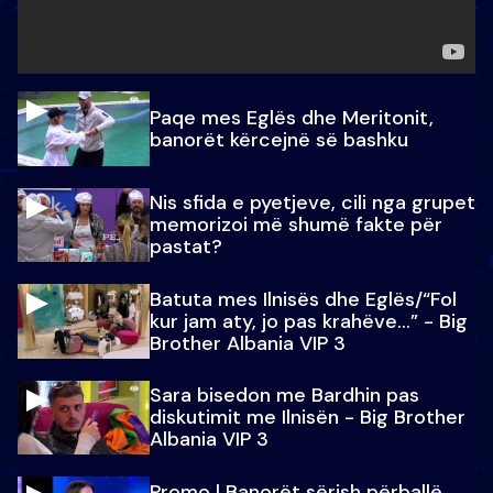
Paqe mes Eglës dhe Meritonit,
banorët kërcejnë së bashku
Nis sfida e pyetjeve, cili nga grupet
memorizoi më shumë fakte për
pastat?
Batuta mes Ilnisës dhe Eglës/“Fol
kur jam aty, jo pas krahëve…” - Big
Brother Albania VIP 3
Sara bisedon me Bardhin pas
diskutimit me Ilnisën - Big Brother
Albania VIP 3
Promo l Banorët sërish përballë