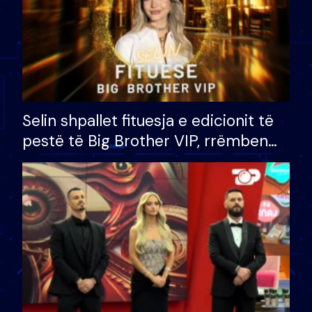
Selin shpallet fituesja e edicionit të
pestë të Big Brother VIP, rrëmben
çmimin e madh prej 100 mijë eurosh