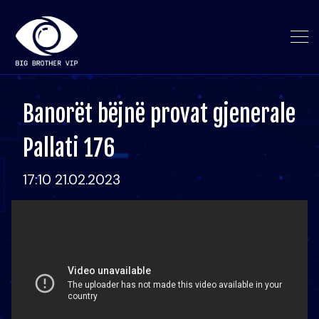
Banorët bëjnë provat gjenerale
Pallati 176
17:10 21.02.2023