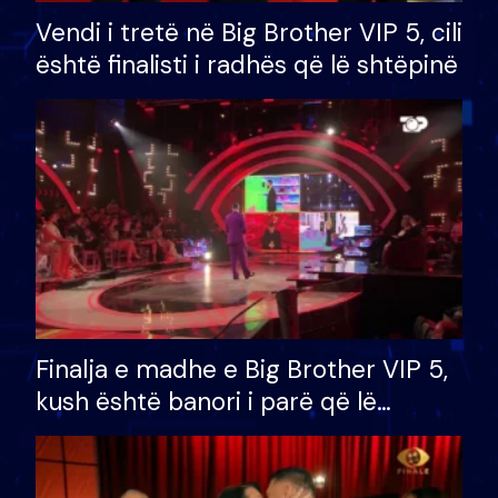
Vendi i tretë në Big Brother VIP 5, cili
është finalisti i radhës që lë shtëpinë
Finalja e madhe e Big Brother VIP 5,
kush është banori i parë që lë
shtëpinë dhe humb mundësinë për
të fituar çmimin e madh