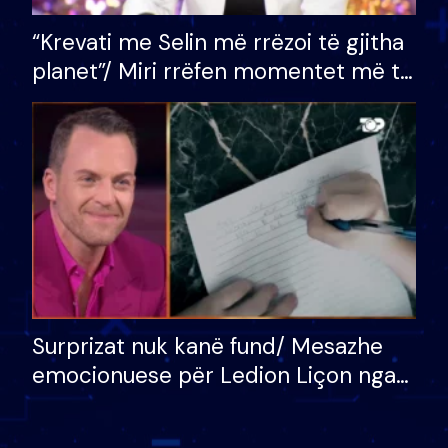
“Krevati me Selin më rrëzoi të gjitha
planet”/ Miri rrëfen momentet më të
bukura në shtëpinë e BB VIP: Do më
mungojë zilja e mëngjesit kur…
Surprizat nuk kanë fund/ Mesazhe
emocionuese për Ledion Liçon nga
nëna dhe fëmijët e tij, moderatori
nuk i mban dot lotët: Nuk meritoj…