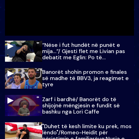
“Nëse i fut hundët në punët e
mija…”/ Gjesti flet me Livian pas
debatit me Eglin: Po të
paralajmëroj
Banorët shohin promon e finales
së madhe të BBV3, ja reagimet e
tyre
Zarf i bardhë/ Banorët do të
shijojnë mëngjesin e fundit së
bashku nga Lori Caffe
"Duhet të kesh limite ku prek, mos
lëndo"/Romeo-Heidit për
përjetimin e familjarëve:Nusja e