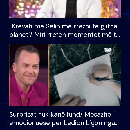
“Krevati me Selin më rrëzoi të gjitha
planet”/ Miri rrëfen momentet më të
bukura në shtëpinë e BB VIP: Do më
mungojë zilja e mëngjesit kur…
Surprizat nuk kanë fund/ Mesazhe
emocionuese për Ledion Liçon nga