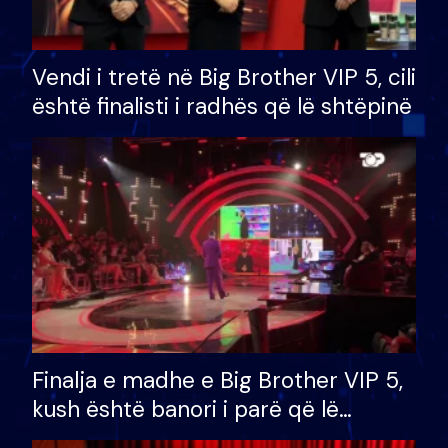
Vendi i tretë në Big Brother VIP 5, cili
është finalisti i radhës që lë shtëpinë
Finalja e madhe e Big Brother VIP 5,
kush është banori i parë që lë
shtëpinë dhe humb mundësinë për