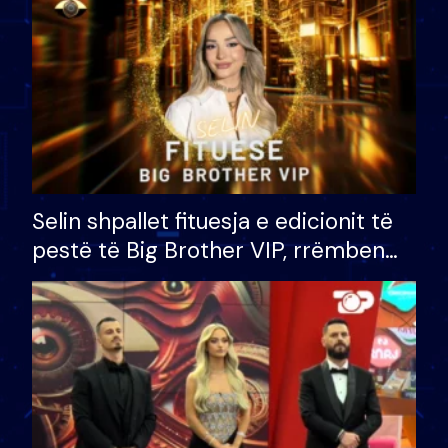
Selin shpallet fituesja e edicionit të
pestë të Big Brother VIP, rrëmben
çmimin e madh prej 100 mijë eurosh