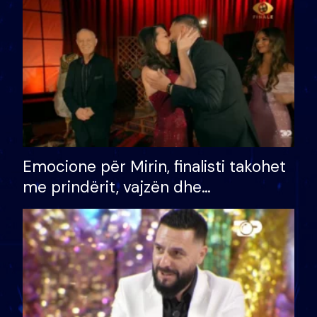
të fituar çmimin e madh
Emocione për Mirin, finalisti takohet
me prindërit, vajzën dhe
bashkëshorten: S’kemi ndonjë letër
divorci apo jo?