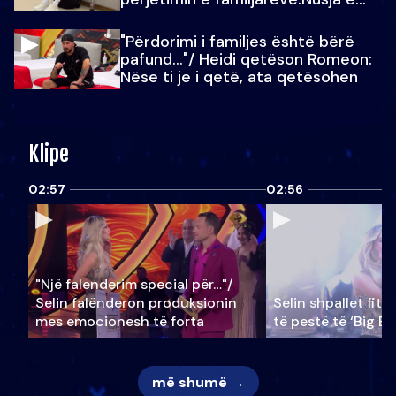
Julit…
"Përdorimi i familjes është bërë
pafund…"/ Heidi qetëson Romeon:
Nëse ti je i qetë, ata qetësohen
Klipe
02:57
02:56
"Një falenderim special për…"/
Selin falënderon produksionin
Selin shpallet fitu
mes emocionesh të forta
të pestë të ‘Big Br
më shumë →