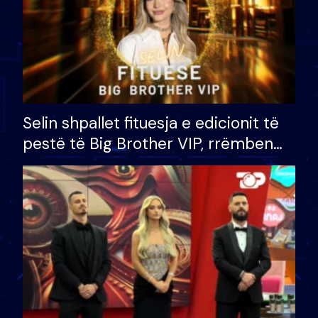
Selin shpallet fituesja e edicionit të
pestë të Big Brother VIP, rrëmben
çmimin e madh prej 100 mijë eurosh