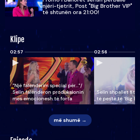
njëri-tjetrit, Post "Big Brother VIP"
të shtunën ora 21:00!
Klipe
02:57
02:56
"Një falenderim special për…"/
Selin falënderon produksionin
Selin shpallet fitu
mes emocionesh të forta
të pestë të ‘Big Br
më shumë →