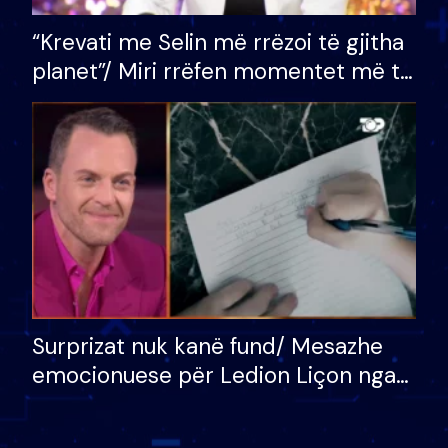
“Krevati me Selin më rrëzoi të gjitha
planet”/ Miri rrëfen momentet më të
bukura në shtëpinë e BB VIP: Do më
mungojë zilja e mëngjesit kur…
Surprizat nuk kanë fund/ Mesazhe
emocionuese për Ledion Liçon nga
nëna dhe fëmijët e tij, moderatori
nuk i mban dot lotët: Nuk meritoj…