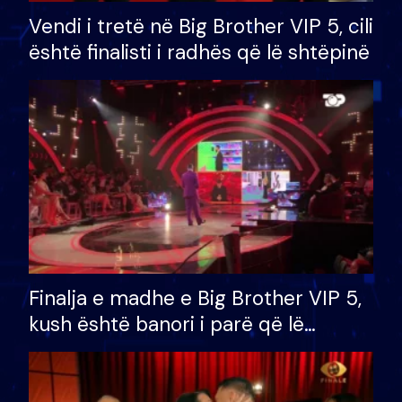
Vendi i tretë në Big Brother VIP 5, cili
është finalisti i radhës që lë shtëpinë
Finalja e madhe e Big Brother VIP 5,
kush është banori i parë që lë
shtëpinë dhe humb mundësinë për
të fituar çmimin e madh