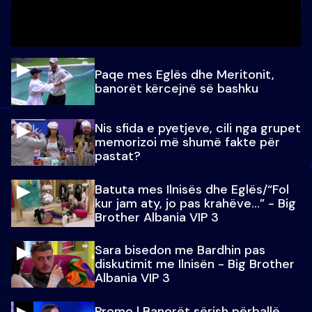
Paqe mes Eglës dhe Meritonit,
banorët kërcejnë së bashku
Nis sfida e pyetjeve, cili nga grupet
memorizoi më shumë fakte për
pastat?
Batuta mes Ilnisës dhe Eglës/“Fol
kur jam aty, jo pas krahëve…” - Big
Brother Albania VIP 3
Sara bisedon me Bardhin pas
diskutimit me Ilnisën - Big Brother
Albania VIP 3
Promo l Banorët sërish përballë