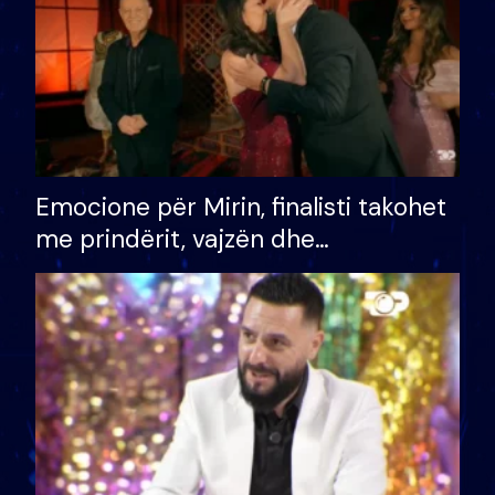
Emocione për Mirin, finalisti takohet
me prindërit, vajzën dhe
bashkëshorten: S’kemi ndonjë letër
divorci apo jo?