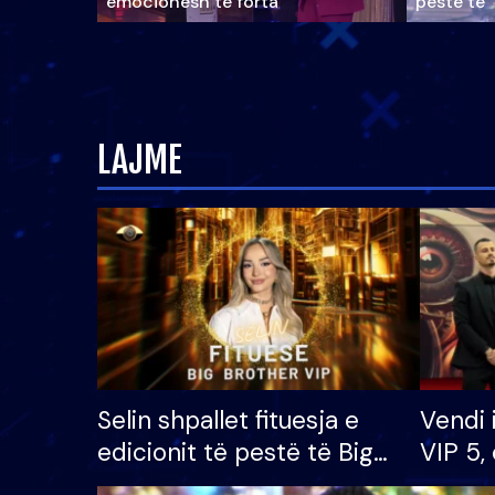
emocionesh të forta
pestë të 
LAJME
Selin shpallet fituesja e
Vendi 
edicionit të pestë të Big
VIP 5, 
Brother VIP, rrëmben
radhës