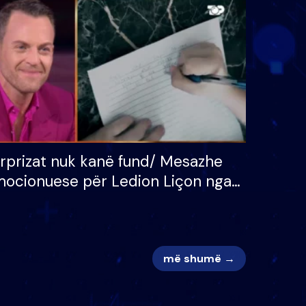
 për
S’kemi ndonjë letër divorci
adh
apo jo?
rprizat nuk kanë fund/ Mesazhe
ocionuese për Ledion Liçon nga
na dhe fëmijët e tij, moderatori
k i mban dot lotët: Nuk meritoj…
më shumë →