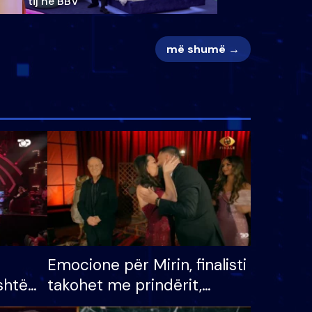
tij në BBV
më shumë →
Emocione për Mirin, finalisti
shtë
takohet me prindërit,
tëpinë
vajzën dhe bashkëshorten: