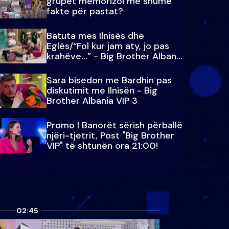
grupet memorizoi më shumë
fakte për pastat?
Batuta mes Ilnisës dhe
Eglës/“Fol kur jam aty, jo pas
krahëve…” - Big Brother Albania
VIP 3
Sara bisedon me Bardhin pas
diskutimit me Ilnisën - Big
Brother Albania VIP 3
Promo l Banorët sërish përballë
njëri-tjetrit, Post "Big Brother
VIP" të shtunën ora 21:00!
02:45