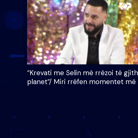
çmimin e madh prej 100
mijë eurosh
“Krevati me Selin më rrëzoi të gjit
planet”/ Miri rrëfen momentet më 
bukura në shtëpinë e BB VIP: Do 
mungojë zilja e mëngjesit kur…