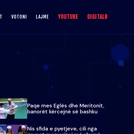
YOUTUBE
DIGITALB
T
VOTONI
LAJME
Paqe mes Eglës dhe Meritonit,
banorët kërcejnë së bashku
Nis sfida e pyetjeve, cili nga