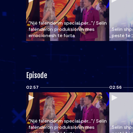
"Një falenderim special për…"/ Selin
falënderon produksionin mes
Selin shpa
emocionesh të forta
pestë të 
Episode
02:57
02:56
"Një falenderim special për…"/ Selin
falënderon produksionin mes
Selin shpa