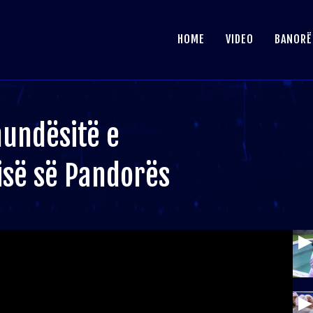
HOME
VIDEO
BANORË
undësitë e
isë së Pandorës