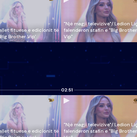
"Një magji televizive"/ Ledion Li
llet fituese e edicionit të
falenderon stafin e "Big Brother
‘Big Brother Vip’
Vip"
02:51
"Një magji televizive"/ Ledion Li
llet fituese e edicionit të
falenderon stafin e "Big Brother