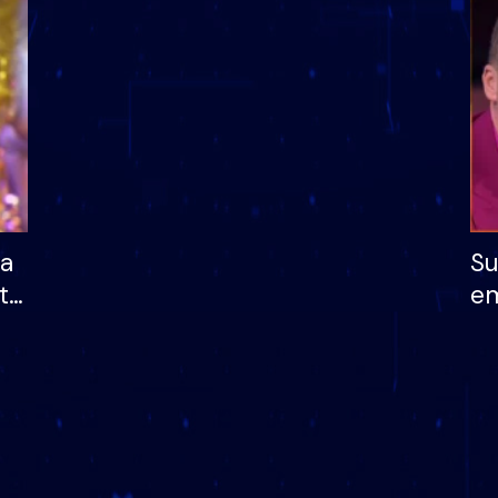
dhe humb mundësinë
të fituar çmimin e m
ha
Su
të
em
më
në
nu