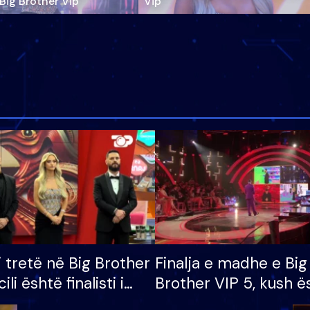
‘Big Brother Vip’
Vip"
i tretë në Big Brother
Finalja e madhe e Big
cili është finalisti i
Brother VIP 5, kush ë
 që lë shtëpinë
banori i parë që lë sh