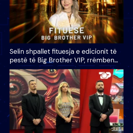
Selin shpallet fituesja e edicionit të
pestë të Big Brother VIP, rrëmben
çmimin e madh prej 100 mijë eurosh