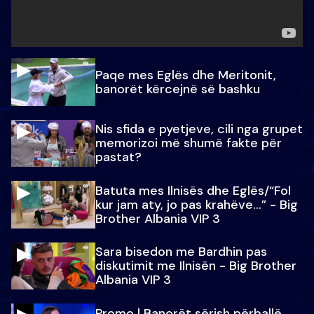
Paqe mes Eglës dhe Meritonit,
banorët kërcejnë së bashku
Nis sfida e pyetjeve, cili nga grupet
memorizoi më shumë fakte për
pastat?
Batuta mes Ilnisës dhe Eglës/“Fol
kur jam aty, jo pas krahëve…” - Big
Brother Albania VIP 3
Sara bisedon me Bardhin pas
diskutimit me Ilnisën - Big Brother
Albania VIP 3
Promo l Banorët sërish përballë