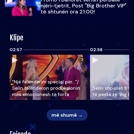
njëri-tjetrit, Post "Big Brother VIP"
të shtunën ora 21:00!
Klipe
02:57
02:56
"Një falenderim special për…"/
Selin falënderon produksionin
Selin shpallet fitu
mes emocionesh të forta
të pestë të ‘Big Br
më shumë →