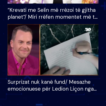
“Krevati me Selin më rrëzoi të gjitha
planet”/ Miri rrëfen momentet më të
bukura në shtëpinë e BB VIP: Do më
mungojë zilja e mëngjesit kur…
Surprizat nuk kanë fund/ Mesazhe
emocionuese për Ledion Liçon nga
nëna dhe fëmijët e tij, moderatori
nuk i mban dot lotët: Nuk meritoj…