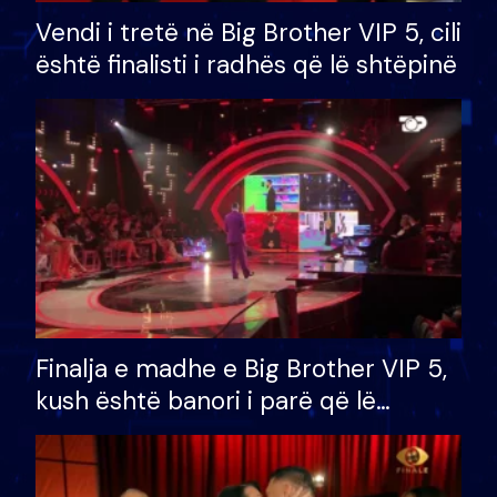
Vendi i tretë në Big Brother VIP 5, cili
është finalisti i radhës që lë shtëpinë
Finalja e madhe e Big Brother VIP 5,
kush është banori i parë që lë
shtëpinë dhe humb mundësinë për
të fituar çmimin e madh