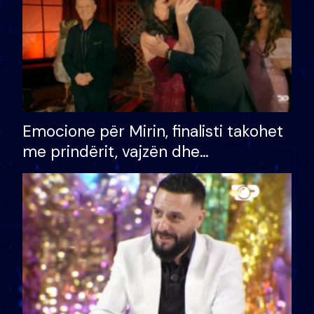
Emocione për Mirin, finalisti takohet
me prindërit, vajzën dhe
bashkëshorten: S’kemi ndonjë letër
divorci apo jo?