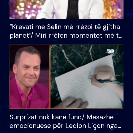
“Krevati me Selin më rrëzoi të gjitha
planet”/ Miri rrëfen momentet më të
bukura në shtëpinë e BB VIP: Do më
mungojë zilja e mëngjesit kur…
Surprizat nuk kanë fund/ Mesazhe
emocionuese për Ledion Liçon nga