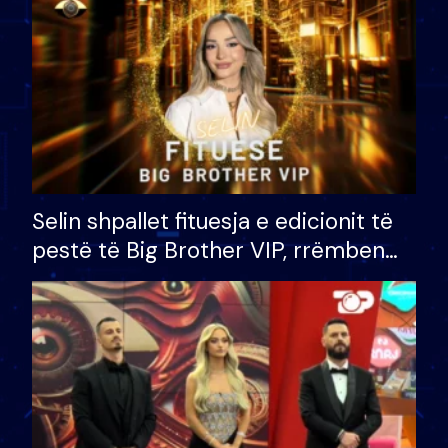
Selin shpallet fituesja e edicionit të
pestë të Big Brother VIP, rrëmben
çmimin e madh prej 100 mijë eurosh