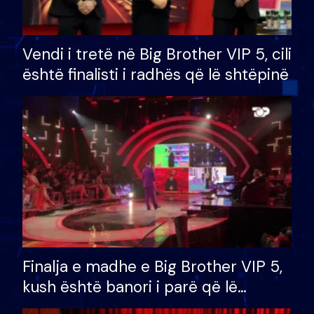
Vendi i tretë në Big Brother VIP 5, cili
është finalisti i radhës që lë shtëpinë
Finalja e madhe e Big Brother VIP 5,
kush është banori i parë që lë
shtëpinë dhe humb mundësinë për