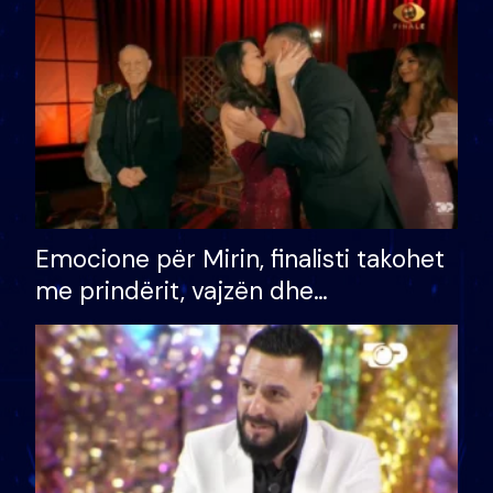
të fituar çmimin e madh
Emocione për Mirin, finalisti takohet
me prindërit, vajzën dhe
bashkëshorten: S’kemi ndonjë letër
divorci apo jo?