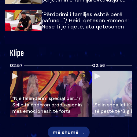
Julit…
"Përdorimi i familjes është bërë
pafund…"/ Heidi qetëson Romeon:
Nëse ti je i qetë, ata qetësohen
Klipe
02:57
02:56
"Një falenderim special për…"/
Selin falënderon produksionin
Selin shpallet fitu
mes emocionesh të forta
të pestë të ‘Big Br
më shumë →