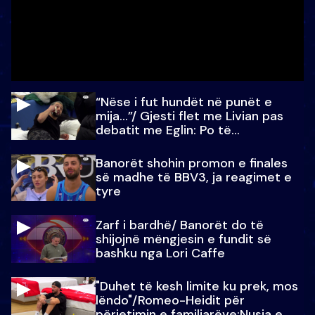
“Nëse i fut hundët në punët e
mija…”/ Gjesti flet me Livian pas
debatit me Eglin: Po të
paralajmëroj
Banorët shohin promon e finales
së madhe të BBV3, ja reagimet e
tyre
Zarf i bardhë/ Banorët do të
shijojnë mëngjesin e fundit së
bashku nga Lori Caffe
"Duhet të kesh limite ku prek, mos
lëndo"/Romeo-Heidit për
përjetimin e familjarëve:Nusja e