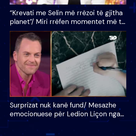
“Krevati me Selin më rrëzoi të gjitha
planet”/ Miri rrëfen momentet më të
bukura në shtëpinë e BB VIP: Do më
mungojë zilja e mëngjesit kur…
Surprizat nuk kanë fund/ Mesazhe
emocionuese për Ledion Liçon nga
nëna dhe fëmijët e tij, moderatori
nuk i mban dot lotët: Nuk meritoj…