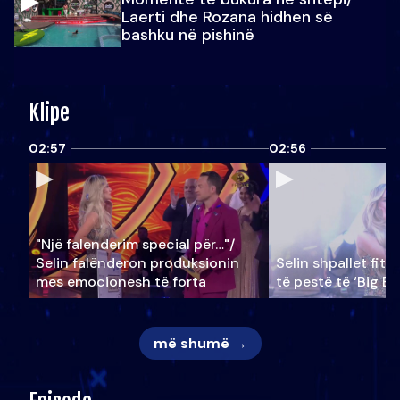
Laerti dhe Rozana hidhen së
bashku në pishinë
Klipe
02:57
02:56
"Një falenderim special për…"/
Selin falënderon produksionin
Selin shpallet fitu
mes emocionesh të forta
të pestë të ‘Big Br
më shumë →