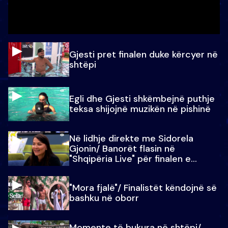
Gjesti pret finalen duke kërcyer në
shtëpi
Egli dhe Gjesti shkëmbejnë puthje
teksa shijojnë muzikën në pishinë
Në lidhje direkte me Sidorela
Gjonin/ Banorët flasin në
"Shqipëria Live" për finalen e
madhe
"Mora fjalë"/ Finalistët këndojnë së
bashku në oborr
Momente të bukura në shtëpi/