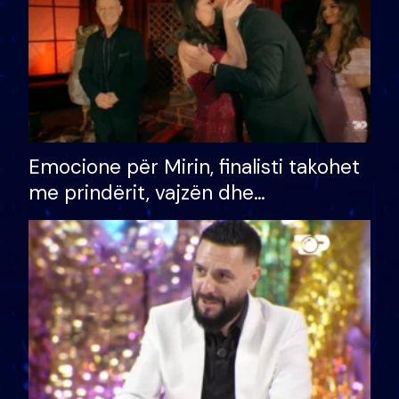
Emocione për Mirin, finalisti takohet
me prindërit, vajzën dhe
bashkëshorten: S’kemi ndonjë letër
divorci apo jo?