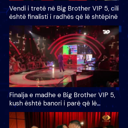
Vendi i tretë në Big Brother VIP 5, cili
është finalisti i radhës që lë shtëpinë
Finalja e madhe e Big Brother VIP 5,
kush është banori i parë që lë
shtëpinë dhe humb mundësinë për
të fituar çmimin e madh