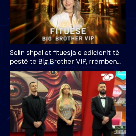
Selin shpallet fituesja e edicionit të
pestë të Big Brother VIP, rrëmben
çmimin e madh prej 100 mijë eurosh