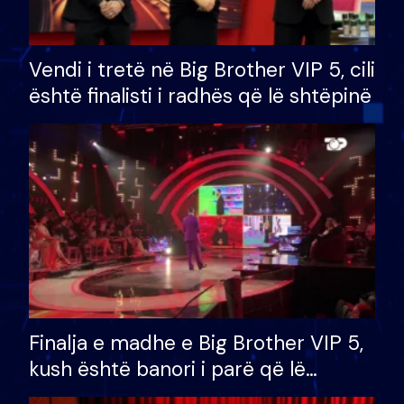
Vendi i tretë në Big Brother VIP 5, cili
është finalisti i radhës që lë shtëpinë
Finalja e madhe e Big Brother VIP 5,
kush është banori i parë që lë
shtëpinë dhe humb mundësinë për