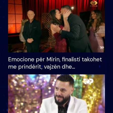
të fituar çmimin e madh
Emocione për Mirin, finalisti takohet
me prindërit, vajzën dhe
bashkëshorten: S’kemi ndonjë letër
divorci apo jo?