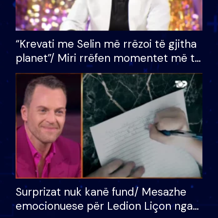
“Krevati me Selin më rrëzoi të gjitha
planet”/ Miri rrëfen momentet më të
bukura në shtëpinë e BB VIP: Do më
mungojë zilja e mëngjesit kur…
Surprizat nuk kanë fund/ Mesazhe
emocionuese për Ledion Liçon nga