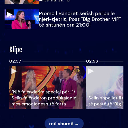
Promo l Banorët sërish përballë
njëri-tjetrit, Post "Big Brother VIP"
të shtunën ora 21:00!
Klipe
02:57
02:56
"Një falenderim special për…"/
Selin falënderon produksionin
Selin shpallet fitu
mes emocionesh të forta
të pestë të ‘Big Br
më shumë →