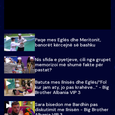
Paqe mes Eglës dhe Meritonit,
banorët kërcejnë së bashku
Nis sfida e pyetjeve, cili nga grupet
memorizoi më shumë fakte për
pastat?
Batuta mes Ilnisës dhe Eglës/“Fol
kur jam aty, jo pas krahëve…” - Big
Brother Albania VIP 3
Sara bisedon me Bardhin pas
diskutimit me Ilnisën - Big Brother
Albania VIP 3