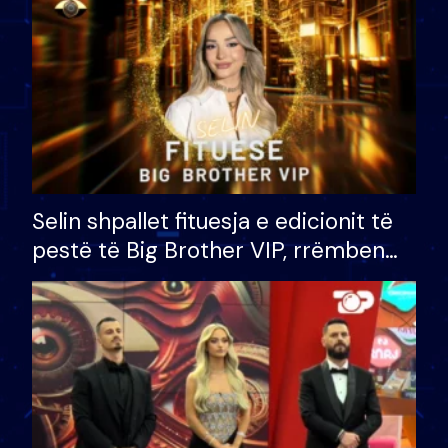
Selin shpallet fituesja e edicionit të
pestë të Big Brother VIP, rrëmben
çmimin e madh prej 100 mijë eurosh