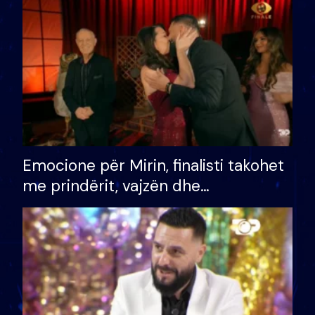
të fituar çmimin e madh
Emocione për Mirin, finalisti takohet
me prindërit, vajzën dhe
bashkëshorten: S’kemi ndonjë letër
divorci apo jo?