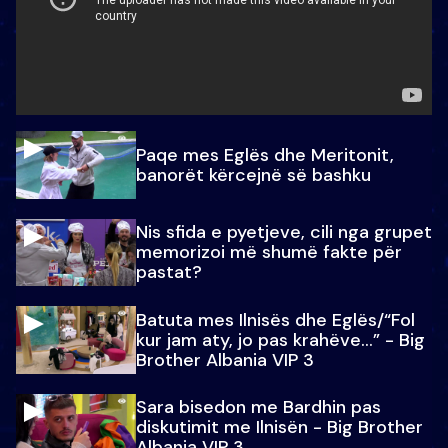
Paqe mes Eglës dhe Meritonit,
banorët kërcejnë së bashku
Nis sfida e pyetjeve, cili nga grupet
memorizoi më shumë fakte për
pastat?
Batuta mes Ilnisës dhe Eglës/“Fol
kur jam aty, jo pas krahëve…” - Big
Brother Albania VIP 3
Sara bisedon me Bardhin pas
diskutimit me Ilnisën - Big Brother
Albania VIP 3