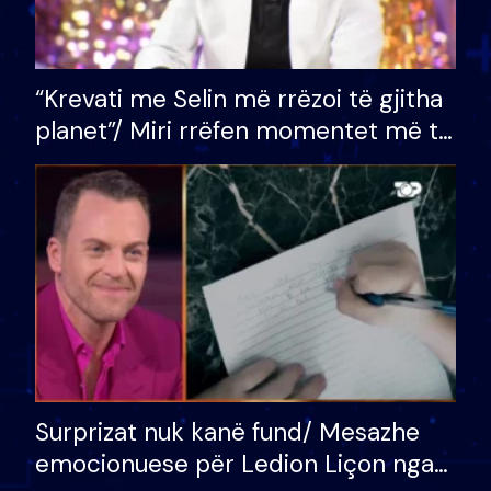
“Krevati me Selin më rrëzoi të gjitha
planet”/ Miri rrëfen momentet më të
bukura në shtëpinë e BB VIP: Do më
mungojë zilja e mëngjesit kur…
Surprizat nuk kanë fund/ Mesazhe
emocionuese për Ledion Liçon nga