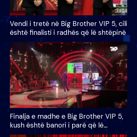
Vendi i tretë në Big Brother VIP 5, cili
është finalisti i radhës që lë shtëpinë
Finalja e madhe e Big Brother VIP 5,
kush është banori i parë që lë
shtëpinë dhe humb mundësinë për