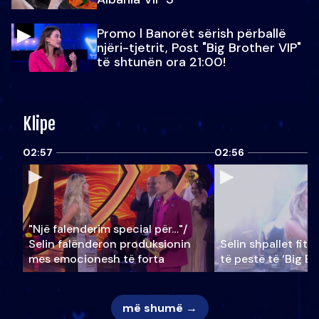
Promo l Banorët sërish përballë
njëri-tjetrit, Post "Big Brother VIP"
të shtunën ora 21:00!
Klipe
02:57
02:56
"Një falenderim special për…"/
Selin falënderon produksionin
Selin shpallet fitu
mes emocionesh të forta
të pestë të ‘Big Br
më shumë →