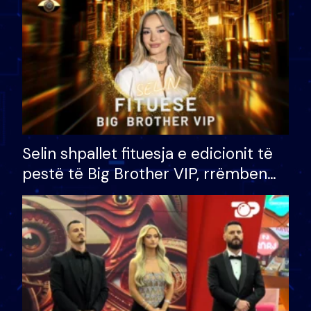
Selin shpallet fituesja e edicionit të
pestë të Big Brother VIP, rrëmben
çmimin e madh prej 100 mijë eurosh