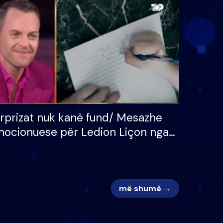
 për
S’kemi ndonjë letër divorci
adh
apo jo?
rprizat nuk kanë fund/ Mesazhe
ocionuese për Ledion Liçon nga
na dhe fëmijët e tij, moderatori
k i mban dot lotët: Nuk meritoj…
më shumë →