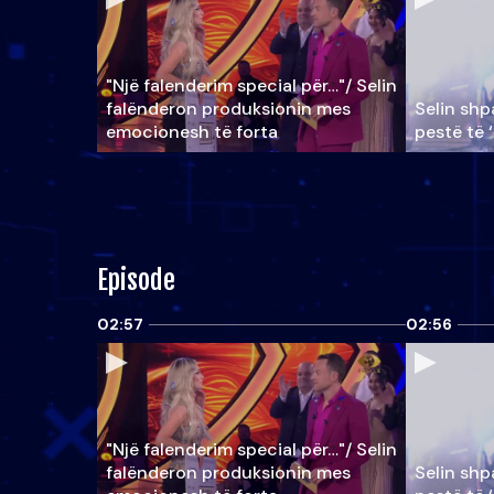
"Një falenderim special për…"/ Selin
falënderon produksionin mes
Selin shpa
emocionesh të forta
pestë të 
Episode
02:57
02:56
"Një falenderim special për…"/ Selin
falënderon produksionin mes
Selin shpa