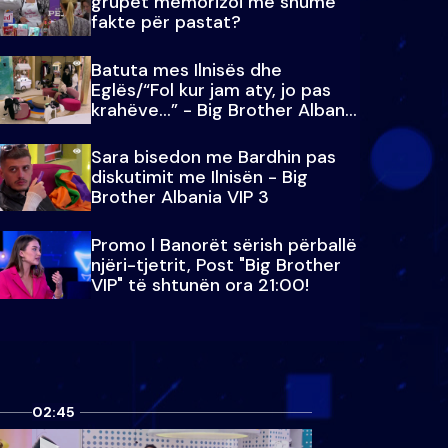
grupet memorizoi më shumë
fakte për pastat?
Batuta mes Ilnisës dhe
Eglës/“Fol kur jam aty, jo pas
krahëve…” - Big Brother Albania
VIP 3
Sara bisedon me Bardhin pas
diskutimit me Ilnisën - Big
Brother Albania VIP 3
Promo l Banorët sërish përballë
njëri-tjetrit, Post "Big Brother
VIP" të shtunën ora 21:00!
02:45