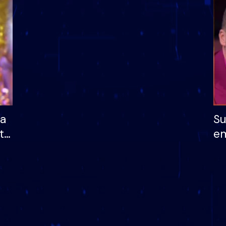
dhe humb mundësinë
të fituar çmimin e m
ha
Su
të
em
më
në
nu