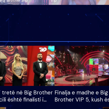
‘Big Brother Vip’
Vip"
i tretë në Big Brother
Finalja e madhe e Big
cili është finalisti i
Brother VIP 5, kush ë
 që lë shtëpinë
banori i parë që lë sh