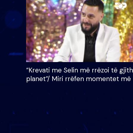
çmimin e madh prej 100
mijë eurosh
“Krevati me Selin më rrëzoi të gjit
planet”/ Miri rrëfen momentet më 
bukura në shtëpinë e BB VIP: Do 
mungojë zilja e mëngjesit kur…