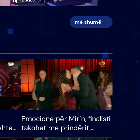
tij në BBV
më shumë →
Emocione për Mirin, finalisti
shtë
takohet me prindërit,
tëpinë
vajzën dhe bashkëshorten: