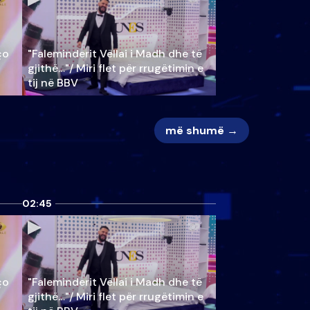
ço
"Faleminderit Vëllai i Madh dhe të
gjithë…"/ Miri flet për rrugëtimin e
tij në BBV
më shumë →
02:45
ço
"Faleminderit Vëllai i Madh dhe të
gjithë…"/ Miri flet për rrugëtimin e