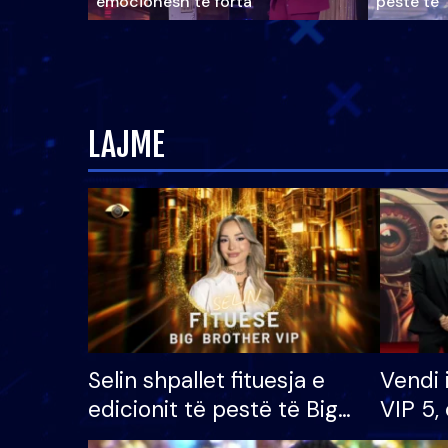
emocionesh të forta
pestë të 
LAJME
Selin shpallet fituesja e
Vendi 
edicionit të pestë të Big
VIP 5, 
Brother VIP, rrëmben
radhës