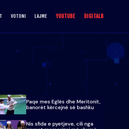
YOUTUBE
DIGITALB
T
VOTONI
LAJME
Paqe mes Eglës dhe Meritonit,
banorët kërcejnë së bashku
Nis sfida e pyetjeve, cili nga