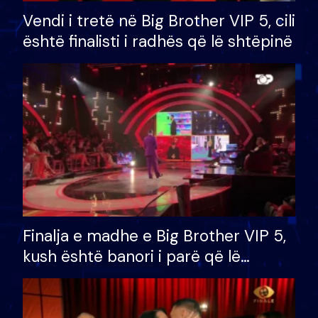
Vendi i tretë në Big Brother VIP 5, cili
është finalisti i radhës që lë shtëpinë
Finalja e madhe e Big Brother VIP 5,
kush është banori i parë që lë
shtëpinë dhe humb mundësinë për
të fituar çmimin e madh