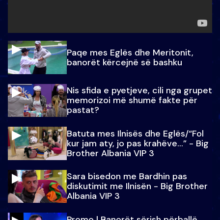
Paqe mes Eglës dhe Meritonit,
banorët kërcejnë së bashku
Nis sfida e pyetjeve, cili nga grupet
memorizoi më shumë fakte për
pastat?
Batuta mes Ilnisës dhe Eglës/“Fol
kur jam aty, jo pas krahëve…” - Big
Brother Albania VIP 3
Sara bisedon me Bardhin pas
diskutimit me Ilnisën - Big Brother
Albania VIP 3
Promo l Banorët sërish përballë