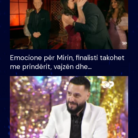
Emocione për Mirin, finalisti takohet
me prindërit, vajzën dhe
bashkëshorten: S’kemi ndonjë letër
divorci apo jo?