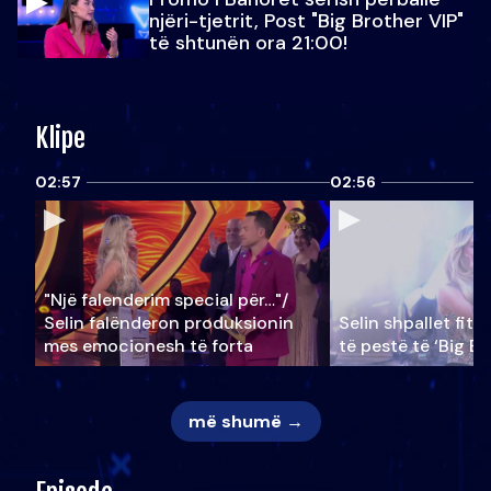
njëri-tjetrit, Post "Big Brother VIP"
të shtunën ora 21:00!
Klipe
02:57
02:56
"Një falenderim special për…"/
Selin falënderon produksionin
Selin shpallet fitu
mes emocionesh të forta
të pestë të ‘Big Br
më shumë →