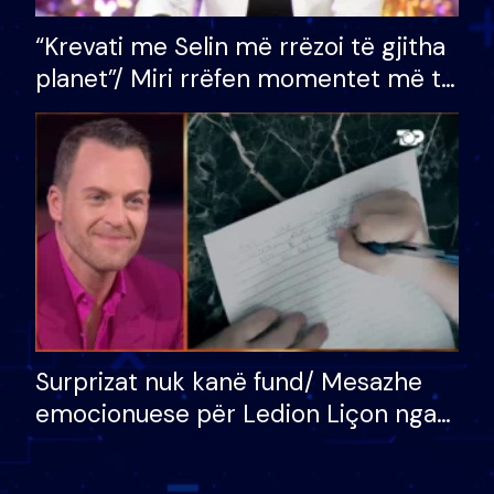
“Krevati me Selin më rrëzoi të gjitha
planet”/ Miri rrëfen momentet më të
bukura në shtëpinë e BB VIP: Do më
mungojë zilja e mëngjesit kur…
Surprizat nuk kanë fund/ Mesazhe
emocionuese për Ledion Liçon nga
nëna dhe fëmijët e tij, moderatori
nuk i mban dot lotët: Nuk meritoj…