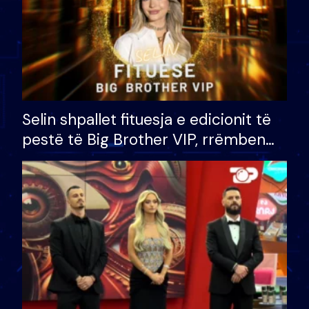
Selin shpallet fituesja e edicionit të
pestë të Big Brother VIP, rrëmben
çmimin e madh prej 100 mijë eurosh