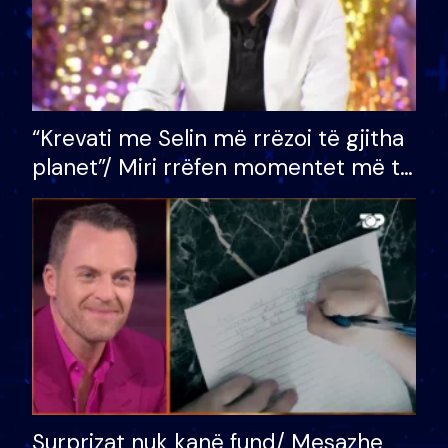
“Krevati me Selin më rrëzoi të gjitha
planet”/ Miri rrëfen momentet më të
bukura në shtëpinë e BB VIP: Do më
mungojë zilja e mëngjesit kur…
Surprizat nuk kanë fund/ Mesazhe