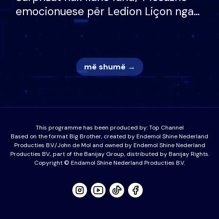
emocionuese për Ledion Liçon nga
nëna dhe fëmijët e tij, moderatori
nuk i mban dot lotët: Nuk meritoj…
më shumë →
This programme has been produced by:
Top Channel
Based on the format Big Brother, created by Endemol Shine Nederland
Producties B.V./John de Mol and owned by Endemol Shine Nederland
Producties BV., part of the Banijay Group, distributed by Banijay Rights.
Copyright © Endamol Shine Nederland Producties B.V.