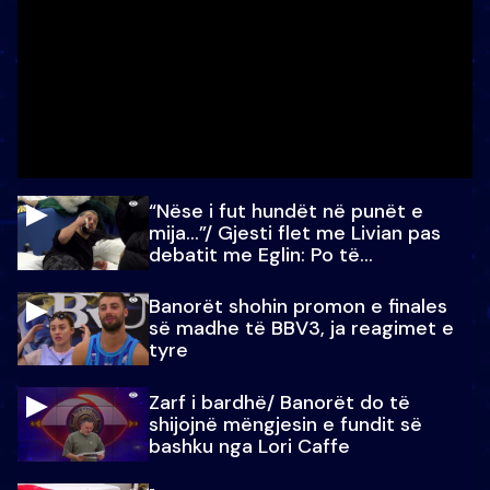
“Nëse i fut hundët në punët e
mija…”/ Gjesti flet me Livian pas
debatit me Eglin: Po të
paralajmëroj
Banorët shohin promon e finales
së madhe të BBV3, ja reagimet e
tyre
Zarf i bardhë/ Banorët do të
shijojnë mëngjesin e fundit së
bashku nga Lori Caffe