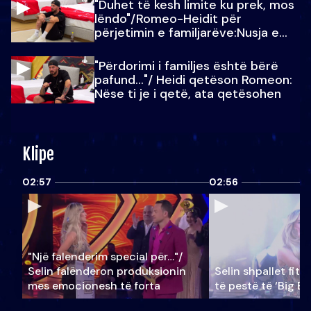
"Duhet të kesh limite ku prek, mos
lëndo"/Romeo-Heidit për
përjetimin e familjarëve:Nusja e
Julit…
"Përdorimi i familjes është bërë
pafund…"/ Heidi qetëson Romeon:
Nëse ti je i qetë, ata qetësohen
Klipe
02:57
02:56
"Një falenderim special për…"/
Selin falënderon produksionin
Selin shpallet fitu
mes emocionesh të forta
të pestë të ‘Big Br