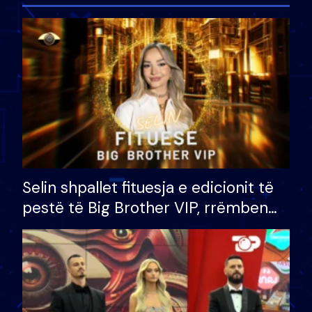
Selin shpallet fituesja e edicionit të
pestë të Big Brother VIP, rrëmben
çmimin e madh prej 100 mijë eurosh