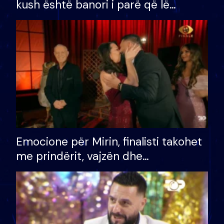
kush është banori i parë që lë
shtëpinë dhe humb mundësinë për
të fituar çmimin e madh
Emocione për Mirin, finalisti takohet
me prindërit, vajzën dhe
bashkëshorten: S’kemi ndonjë letër
divorci apo jo?