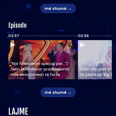
më shumë →
Episode
02:57
02:56
"Një falenderim special për…"/
Selin falënderon produksionin
Selin shpallet fitu
mes emocionesh të forta
të pestë të ‘Big Br
më shumë →
LAJME