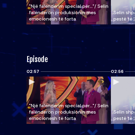
"Një falenderim special për…"/ Selin
falënderon produksionin mes
Selin shpa
emocionesh të forta
pestë të 
Episode
02:57
02:56
"Një falenderim special për…"/ Selin
falënderon produksionin mes
Selin shpa
emocionesh të forta
pestë të 