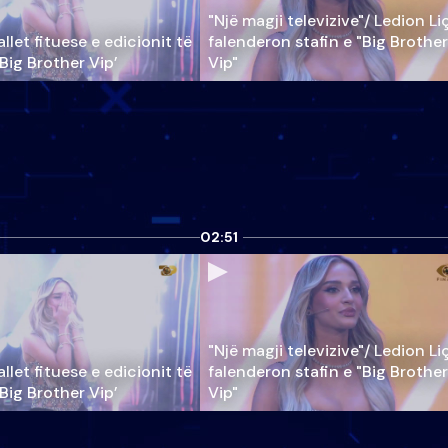
"Një magji televizive"/ Ledion Li
llet fituese e edicionit të
falenderon stafin e "Big Brother
‘Big Brother Vip’
Vip"
02:51
"Një magji televizive"/ Ledion Li
llet fituese e edicionit të
falenderon stafin e "Big Brother
‘Big Brother Vip’
Vip"