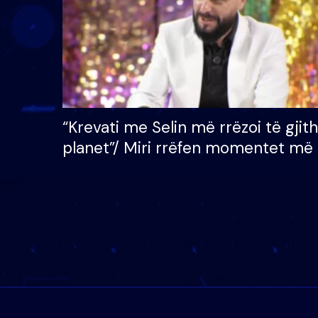
“Krevati me Selin më rrëzoi të gjit
planet”/ Miri rrëfen momentet më 
bukura në shtëpinë e BB VIP: Do 
mungojë zilja e mëngjesit kur…