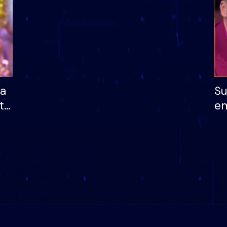
ha
Su
të
em
më
në
nu