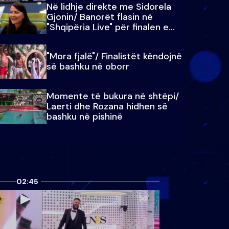
Në lidhje direkte me Sidorela
Gjonin/ Banorët flasin në
"Shqipëria Live" për finalen e
madhe
"Mora fjalë"/ Finalistët këndojnë
së bashku në oborr
Momente të bukura në shtëpi/
Laerti dhe Rozana hidhen së
bashku në pishinë
02:45