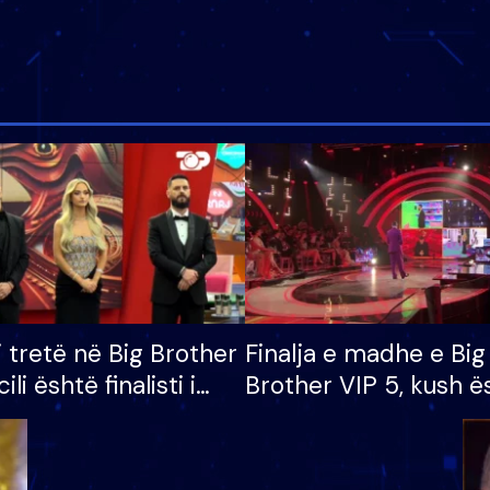
i tretë në Big Brother
Finalja e madhe e Big
cili është finalisti i
Brother VIP 5, kush ë
 që lë shtëpinë
banori i parë që lë sh
dhe humb mundësinë
të fituar çmimin e m