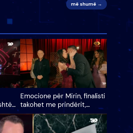
më shumë →
Emocione për Mirin, finalisti
shtë
takohet me prindërit,
tëpinë
vajzën dhe bashkëshorten:
 për
S’kemi ndonjë letër divorci
adh
apo jo?