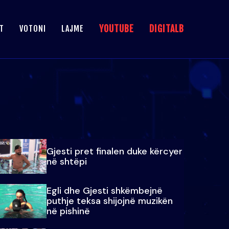
YOUTUBE
DIGITALB
T
VOTONI
LAJME
Gjesti pret finalen duke kërcyer
në shtëpi
Egli dhe Gjesti shkëmbejnë
puthje teksa shijojnë muzikën
në pishinë