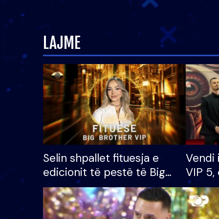
LAJME
Selin shpallet fituesja e
Vendi 
edicionit të pestë të Big
VIP 5, 
Brother VIP, rrëmben
radhës
çmimin e madh prej 100
mijë eurosh