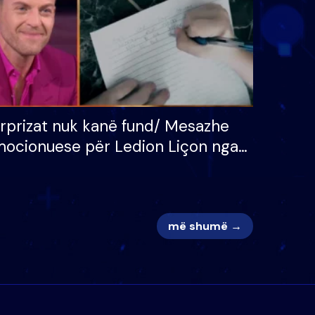
rprizat nuk kanë fund/ Mesazhe
ocionuese për Ledion Liçon nga
na dhe fëmijët e tij, moderatori
k i mban dot lotët: Nuk meritoj…
më shumë →