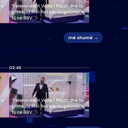
ço
"Faleminderit Vëllai i Madh dhe të
gjithë…"/ Miri flet për rrugëtimin e
tij në BBV
më shumë →
02:45
ço
"Faleminderit Vëllai i Madh dhe të
gjithë…"/ Miri flet për rrugëtimin e
tij në BBV