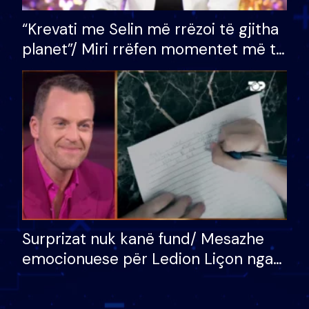
“Krevati me Selin më rrëzoi të gjitha
planet”/ Miri rrëfen momentet më të
bukura në shtëpinë e BB VIP: Do më
mungojë zilja e mëngjesit kur…
Surprizat nuk kanë fund/ Mesazhe
emocionuese për Ledion Liçon nga
nëna dhe fëmijët e tij, moderatori
nuk i mban dot lotët: Nuk meritoj…