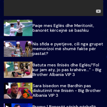
Paqe mes Eglës dhe Meritonit,
banorët kërcejnë së bashku
Nis sfida e pyetjeve, cili nga grupet
memorizoi më shumë fakte për
pastat?
Batuta mes Ilnisës dhe Eglës/“Fol
kur jam aty, jo pas krahëve…” - Big
Brother Albania VIP 3
Sara bisedon me Bardhin pas
diskutimit me Ilnisën - Big Brother
Albania VIP 3
Promo l Banorët sërish përballë