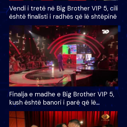
Vendi i tretë në Big Brother VIP 5, cili
është finalisti i radhës që lë shtëpinë
Finalja e madhe e Big Brother VIP 5,
kush është banori i parë që lë
shtëpinë dhe humb mundësinë për
të fituar çmimin e madh