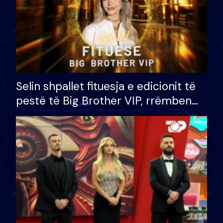
Selin shpallet fituesja e edicionit të
pestë të Big Brother VIP, rrëmben
çmimin e madh prej 100 mijë eurosh