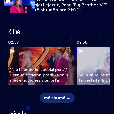
njëri-tjetrit, Post "Big Brother VIP"
të shtunën ora 21:00!
Klipe
02:57
02:56
"Një falenderim special për…"/
Selin falënderon produksionin
Selin shpallet fitu
mes emocionesh të forta
të pestë të ‘Big Br
më shumë →