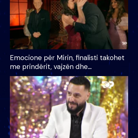
Emocione për Mirin, finalisti takohet
me prindërit, vajzën dhe
bashkëshorten: S’kemi ndonjë letër
divorci apo jo?