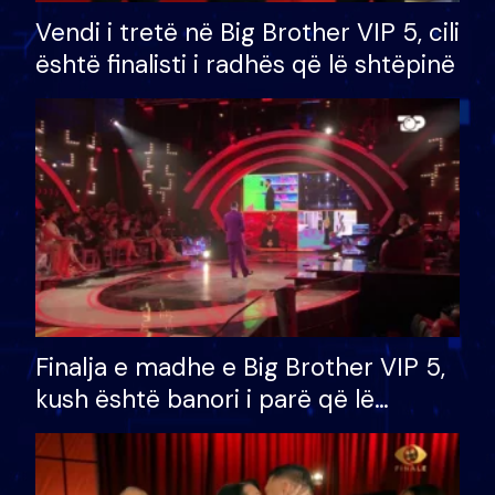
Vendi i tretë në Big Brother VIP 5, cili
është finalisti i radhës që lë shtëpinë
Finalja e madhe e Big Brother VIP 5,
kush është banori i parë që lë
shtëpinë dhe humb mundësinë për
të fituar çmimin e madh