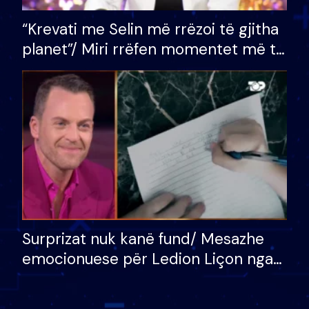
“Krevati me Selin më rrëzoi të gjitha
planet”/ Miri rrëfen momentet më të
bukura në shtëpinë e BB VIP: Do më
mungojë zilja e mëngjesit kur…
Surprizat nuk kanë fund/ Mesazhe
emocionuese për Ledion Liçon nga
nëna dhe fëmijët e tij, moderatori
nuk i mban dot lotët: Nuk meritoj…