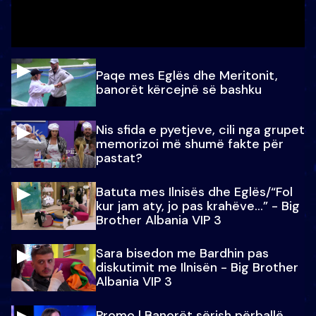
Paqe mes Eglës dhe Meritonit,
banorët kërcejnë së bashku
Nis sfida e pyetjeve, cili nga grupet
memorizoi më shumë fakte për
pastat?
Batuta mes Ilnisës dhe Eglës/“Fol
kur jam aty, jo pas krahëve…” - Big
Brother Albania VIP 3
Sara bisedon me Bardhin pas
diskutimit me Ilnisën - Big Brother
Albania VIP 3
Promo l Banorët sërish përballë