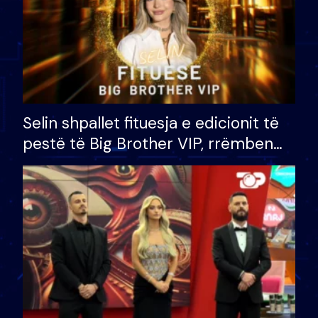
Selin shpallet fituesja e edicionit të
pestë të Big Brother VIP, rrëmben
çmimin e madh prej 100 mijë eurosh