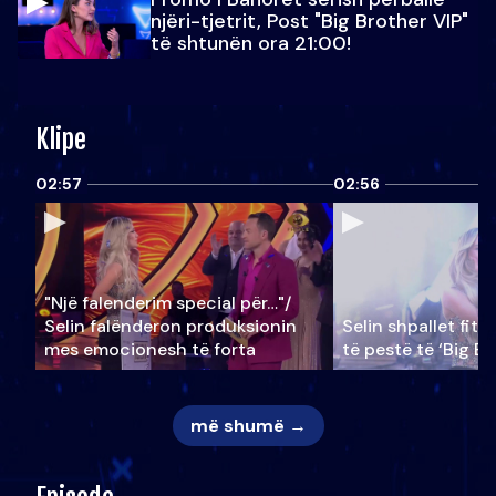
njëri-tjetrit, Post "Big Brother VIP"
të shtunën ora 21:00!
Klipe
02:57
02:56
"Një falenderim special për…"/
Selin falënderon produksionin
Selin shpallet fitu
mes emocionesh të forta
të pestë të ‘Big Br
më shumë →