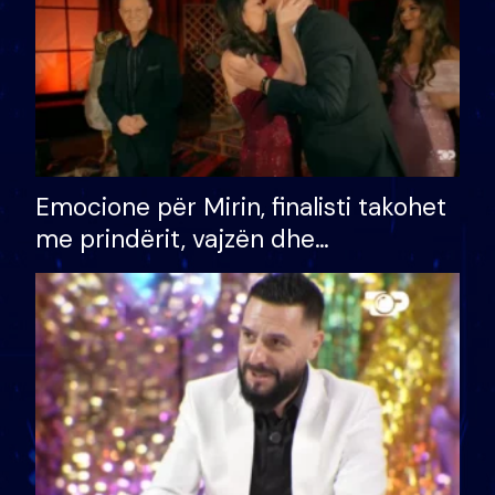
Emocione për Mirin, finalisti takohet
me prindërit, vajzën dhe
bashkëshorten: S’kemi ndonjë letër
divorci apo jo?