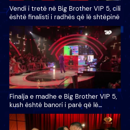
Vendi i tretë në Big Brother VIP 5, cili
është finalisti i radhës që lë shtëpinë
Finalja e madhe e Big Brother VIP 5,
kush është banori i parë që lë
shtëpinë dhe humb mundësinë për
të fituar çmimin e madh