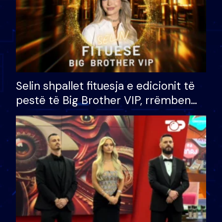
Selin shpallet fituesja e edicionit të
pestë të Big Brother VIP, rrëmben
çmimin e madh prej 100 mijë eurosh