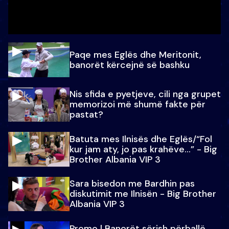
Paqe mes Eglës dhe Meritonit,
banorët kërcejnë së bashku
Nis sfida e pyetjeve, cili nga grupet
memorizoi më shumë fakte për
pastat?
Batuta mes Ilnisës dhe Eglës/“Fol
kur jam aty, jo pas krahëve…” - Big
Brother Albania VIP 3
Sara bisedon me Bardhin pas
diskutimit me Ilnisën - Big Brother
Albania VIP 3
Promo l Banorët sërish përballë