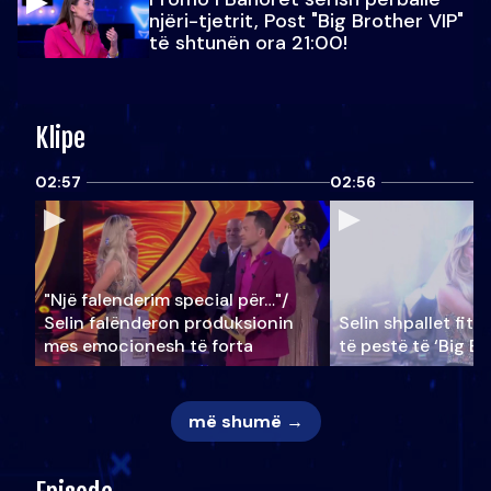
njëri-tjetrit, Post "Big Brother VIP"
të shtunën ora 21:00!
Klipe
02:57
02:56
"Një falenderim special për…"/
Selin falënderon produksionin
Selin shpallet fitu
mes emocionesh të forta
të pestë të ‘Big Br
më shumë →