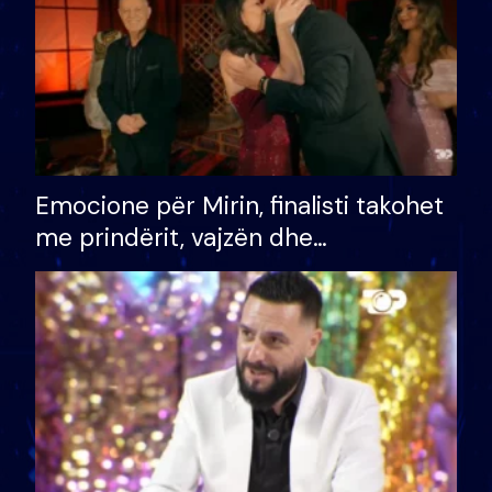
Emocione për Mirin, finalisti takohet
me prindërit, vajzën dhe
bashkëshorten: S’kemi ndonjë letër
divorci apo jo?