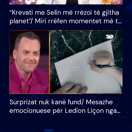
“Krevati me Selin më rrëzoi të gjitha
planet”/ Miri rrëfen momentet më të
bukura në shtëpinë e BB VIP: Do më
mungojë zilja e mëngjesit kur…
Surprizat nuk kanë fund/ Mesazhe
emocionuese për Ledion Liçon nga
nëna dhe fëmijët e tij, moderatori
nuk i mban dot lotët: Nuk meritoj…