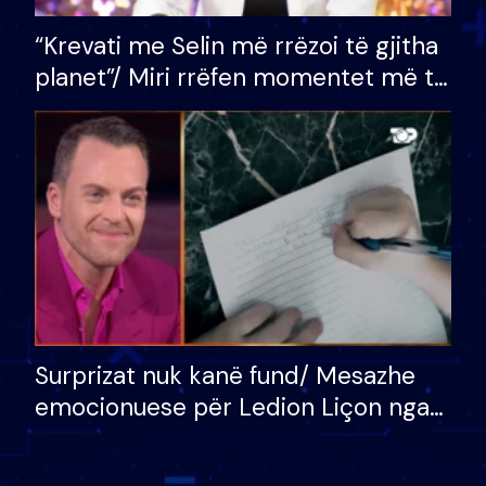
“Krevati me Selin më rrëzoi të gjitha
planet”/ Miri rrëfen momentet më të
bukura në shtëpinë e BB VIP: Do më
mungojë zilja e mëngjesit kur…
Surprizat nuk kanë fund/ Mesazhe
emocionuese për Ledion Liçon nga
nëna dhe fëmijët e tij, moderatori
nuk i mban dot lotët: Nuk meritoj…