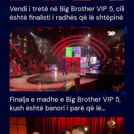
Vendi i tretë në Big Brother VIP 5, cili
është finalisti i radhës që lë shtëpinë
Finalja e madhe e Big Brother VIP 5,
kush është banori i parë që lë
shtëpinë dhe humb mundësinë për
të fituar çmimin e madh