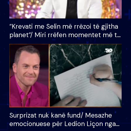
“Krevati me Selin më rrëzoi të gjitha
planet”/ Miri rrëfen momentet më të
bukura në shtëpinë e BB VIP: Do më
mungojë zilja e mëngjesit kur…
Surprizat nuk kanë fund/ Mesazhe
emocionuese për Ledion Liçon nga