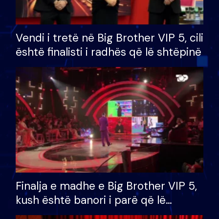
Vendi i tretë në Big Brother VIP 5, cili
është finalisti i radhës që lë shtëpinë
Finalja e madhe e Big Brother VIP 5,
kush është banori i parë që lë
shtëpinë dhe humb mundësinë për