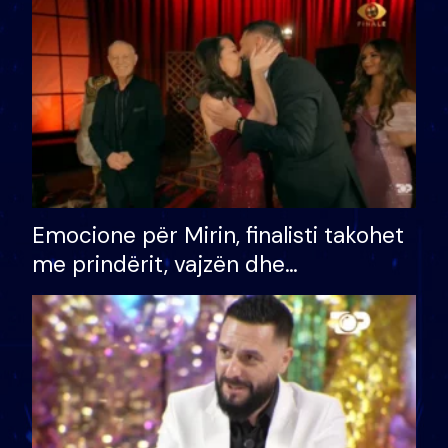
të fituar çmimin e madh
Emocione për Mirin, finalisti takohet
me prindërit, vajzën dhe
bashkëshorten: S’kemi ndonjë letër
divorci apo jo?