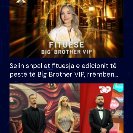
Selin shpallet fituesja e edicionit të
pestë të Big Brother VIP, rrëmben
çmimin e madh prej 100 mijë eurosh