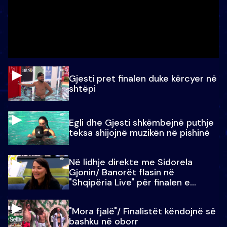
Gjesti pret finalen duke kërcyer në
shtëpi
Egli dhe Gjesti shkëmbejnë puthje
teksa shijojnë muzikën në pishinë
Në lidhje direkte me Sidorela
Gjonin/ Banorët flasin në
"Shqipëria Live" për finalen e
madhe
"Mora fjalë"/ Finalistët këndojnë së
bashku në oborr