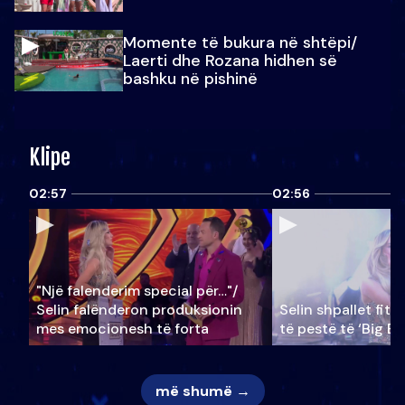
Momente të bukura në shtëpi/
Laerti dhe Rozana hidhen së
bashku në pishinë
Klipe
02:57
02:56
"Një falenderim special për…"/
Selin falënderon produksionin
Selin shpallet fitu
mes emocionesh të forta
të pestë të ‘Big Br
më shumë →