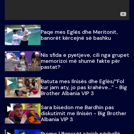
Paqe mes Eglës dhe Meritonit,
banorët kërcejnë së bashku
Nis sfida e pyetjeve, cili nga grupet
memorizoi më shumë fakte për
pastat?
Batuta mes Ilnisës dhe Eglës/“Fol
kur jam aty, jo pas krahëve…” - Big
Brother Albania VIP 3
Sara bisedon me Bardhin pas
diskutimit me Ilnisën - Big Brother
Albania VIP 3
Promo l Banorët sërish përballë