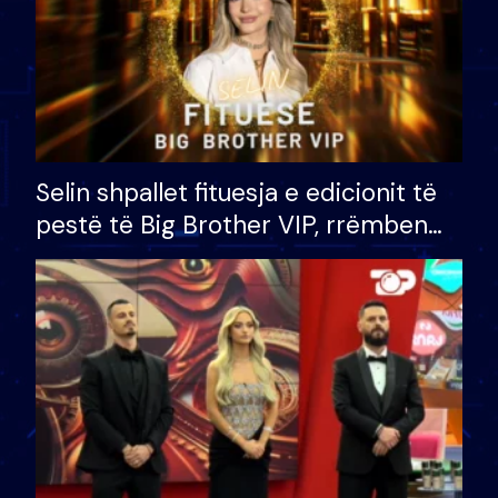
Selin shpallet fituesja e edicionit të
pestë të Big Brother VIP, rrëmben
çmimin e madh prej 100 mijë eurosh