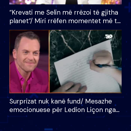
“Krevati me Selin më rrëzoi të gjitha
planet”/ Miri rrëfen momentet më të
bukura në shtëpinë e BB VIP: Do më
mungojë zilja e mëngjesit kur…
Surprizat nuk kanë fund/ Mesazhe
emocionuese për Ledion Liçon nga
nëna dhe fëmijët e tij, moderatori
nuk i mban dot lotët: Nuk meritoj…