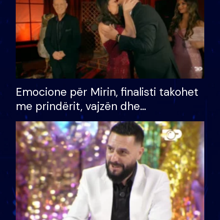
Emocione për Mirin, finalisti takohet
me prindërit, vajzën dhe
bashkëshorten: S’kemi ndonjë letër
divorci apo jo?