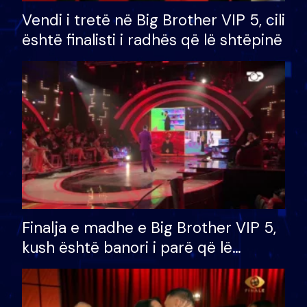
Vendi i tretë në Big Brother VIP 5, cili
është finalisti i radhës që lë shtëpinë
Finalja e madhe e Big Brother VIP 5,
kush është banori i parë që lë
shtëpinë dhe humb mundësinë për
të fituar çmimin e madh