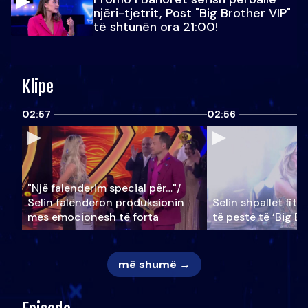
njëri-tjetrit, Post "Big Brother VIP"
të shtunën ora 21:00!
Klipe
02:57
02:56
"Një falenderim special për…"/
Selin falënderon produksionin
Selin shpallet fitu
mes emocionesh të forta
të pestë të ‘Big Br
më shumë →