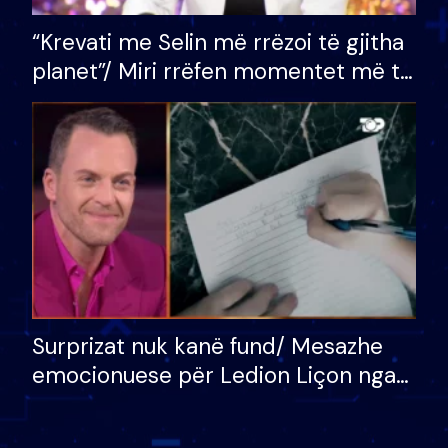
“Krevati me Selin më rrëzoi të gjitha
planet”/ Miri rrëfen momentet më të
bukura në shtëpinë e BB VIP: Do më
mungojë zilja e mëngjesit kur…
Surprizat nuk kanë fund/ Mesazhe
emocionuese për Ledion Liçon nga
nëna dhe fëmijët e tij, moderatori
nuk i mban dot lotët: Nuk meritoj…