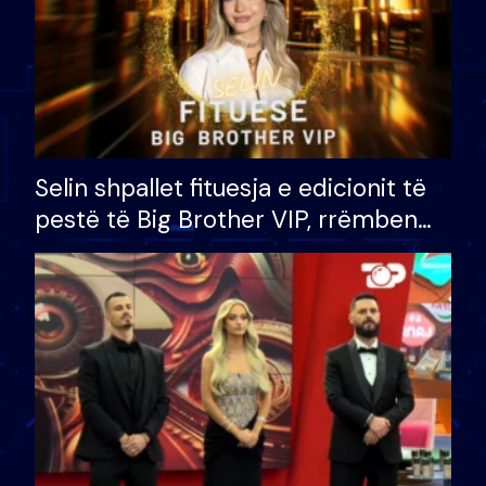
Selin shpallet fituesja e edicionit të
pestë të Big Brother VIP, rrëmben
çmimin e madh prej 100 mijë eurosh