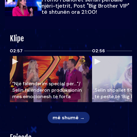
njëri-tjetrit, Post "Big Brother VIP"
të shtunën ora 21:00!
Klipe
02:57
02:56
"Një falenderim special për…"/
Selin falënderon produksionin
Selin shpallet fitu
mes emocionesh të forta
të pestë të ‘Big Br
më shumë →