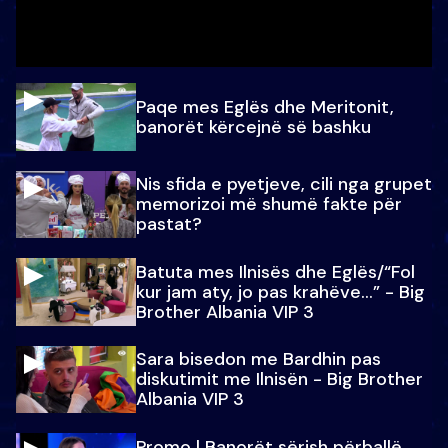
Paqe mes Eglës dhe Meritonit,
banorët kërcejnë së bashku
Nis sfida e pyetjeve, cili nga grupet
memorizoi më shumë fakte për
pastat?
Batuta mes Ilnisës dhe Eglës/“Fol
kur jam aty, jo pas krahëve…” - Big
Brother Albania VIP 3
Sara bisedon me Bardhin pas
diskutimit me Ilnisën - Big Brother
Albania VIP 3
Promo l Banorët sërish përballë