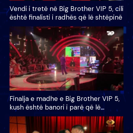
Vendi i tretë në Big Brother VIP 5, cili
është finalisti i radhës që lë shtëpinë
Finalja e madhe e Big Brother VIP 5,
kush është banori i parë që lë
shtëpinë dhe humb mundësinë për
të fituar çmimin e madh