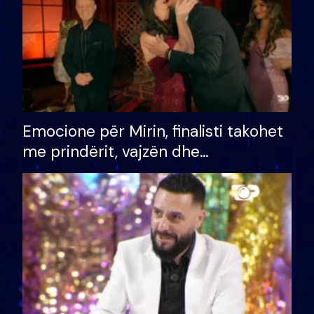
Emocione për Mirin, finalisti takohet
me prindërit, vajzën dhe
bashkëshorten: S’kemi ndonjë letër
divorci apo jo?