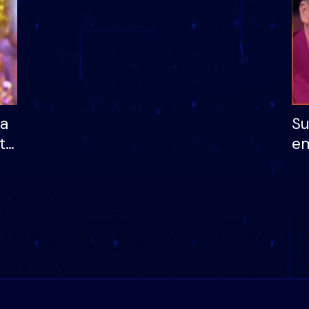
ha
Su
të
em
më
në
nu