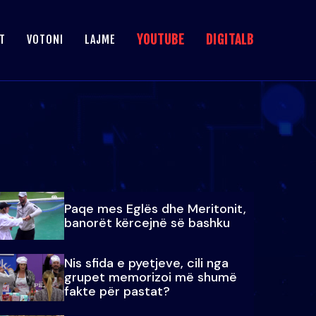
YOUTUBE
DIGITALB
T
VOTONI
LAJME
Paqe mes Eglës dhe Meritonit,
banorët kërcejnë së bashku
Nis sfida e pyetjeve, cili nga
grupet memorizoi më shumë
fakte për pastat?