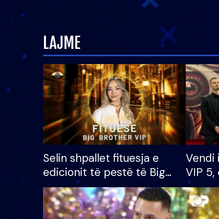
LAJME
Selin shpallet fituesja e
Vendi 
edicionit të pestë të Big
VIP 5, 
Brother VIP, rrëmben
radhës
çmimin e madh prej 100
mijë eurosh