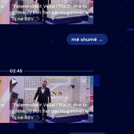
ço
"Faleminderit Vëllai i Madh dhe të
gjithë…"/ Miri flet për rrugëtimin e
tij në BBV
më shumë →
02:45
ço
"Faleminderit Vëllai i Madh dhe të
gjithë…"/ Miri flet për rrugëtimin e
tij në BBV