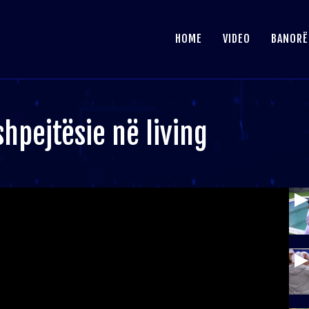
HOME
VIDEO
BANORË
shpejtësie në living