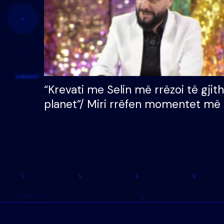
“Krevati me Selin më rrëzoi të gjit
planet”/ Miri rrëfen momentet më 
bukura në shtëpinë e BB VIP: Do 
mungojë zilja e mëngjesit kur…