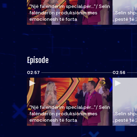
"Një falenderim special për…"/ Selin
falënderon produksionin mes
Selin shpa
emocionesh të forta
pestë të 
Episode
02:57
02:56
"Një falenderim special për…"/ Selin
falënderon produksionin mes
Selin shpa
emocionesh të forta
pestë të 