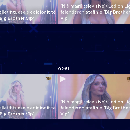
"Një magji televizive"/ Ledion Li
llet fituese e edicionit të
falenderon stafin e "Big Brother
‘Big Brother Vip’
Vip"
02:51
"Një magji televizive"/ Ledion Li
llet fituese e edicionit të
falenderon stafin e "Big Brother
‘Big Brother Vip’
Vip"