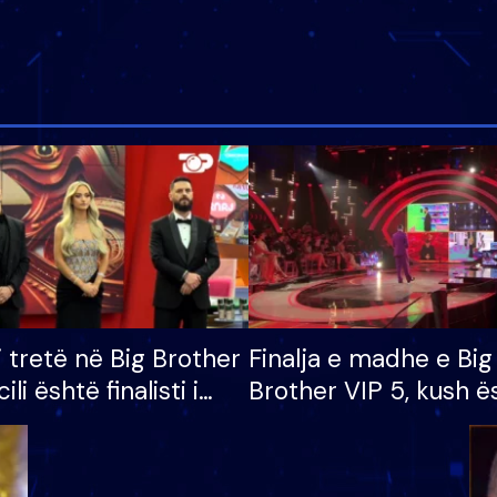
i tretë në Big Brother
Finalja e madhe e Big
cili është finalisti i
Brother VIP 5, kush ë
 që lë shtëpinë
banori i parë që lë sh
dhe humb mundësinë
të fituar çmimin e m