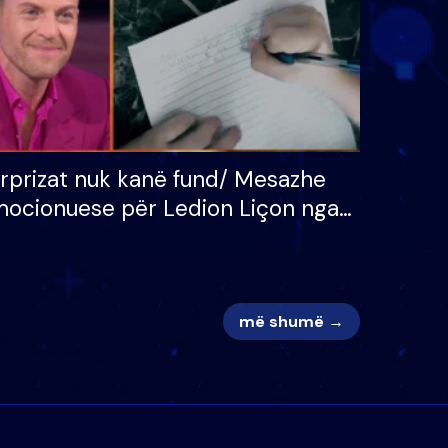
rprizat nuk kanë fund/ Mesazhe
ocionuese për Ledion Liçon nga
na dhe fëmijët e tij, moderatori
k i mban dot lotët: Nuk meritoj…
më shumë →