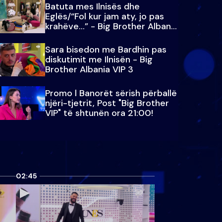
Batuta mes Ilnisës dhe
Eglës/“Fol kur jam aty, jo pas
krahëve…” - Big Brother Albania
VIP 3
Sara bisedon me Bardhin pas
diskutimit me Ilnisën - Big
Brother Albania VIP 3
Promo l Banorët sërish përballë
njëri-tjetrit, Post "Big Brother
VIP" të shtunën ora 21:00!
02:45