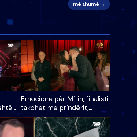
më shumë →
Emocione për Mirin, finalisti
shtë
takohet me prindërit,
tëpinë
vajzën dhe bashkëshorten:
 për
S’kemi ndonjë letër divorci
adh
apo jo?