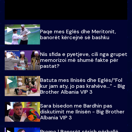
Paqe mes Eglës dhe Meritonit,
banorët kërcejnë së bashku
Nis sfida e pyetjeve, cili nga grupet
memorizoi më shumë fakte për
pastat?
Batuta mes Ilnisës dhe Eglës/“Fol
kur jam aty, jo pas krahëve…” - Big
Brother Albania VIP 3
Sara bisedon me Bardhin pas
diskutimit me Ilnisën - Big Brother
Albania VIP 3
Promo l Banorët sërish përballë