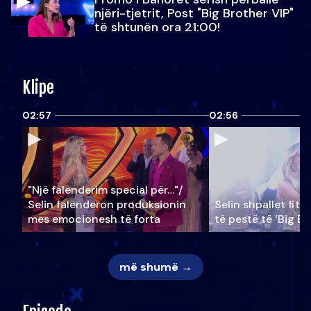
njëri-tjetrit, Post "Big Brother VIP"
të shtunën ora 21:00!
Klipe
02:57
02:56
"Një falenderim special për…"/
Selin falënderon produksionin
Selin shpallet fitu
mes emocionesh të forta
të pestë të ‘Big Br
më shumë →