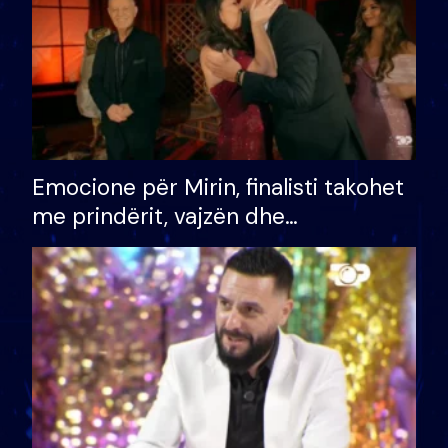
Emocione për Mirin, finalisti takohet
me prindërit, vajzën dhe
bashkëshorten: S’kemi ndonjë letër
divorci apo jo?