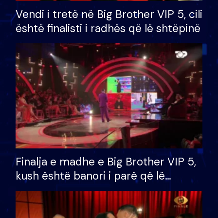
Vendi i tretë në Big Brother VIP 5, cili
është finalisti i radhës që lë shtëpinë
Finalja e madhe e Big Brother VIP 5,
kush është banori i parë që lë
shtëpinë dhe humb mundësinë për
të fituar çmimin e madh