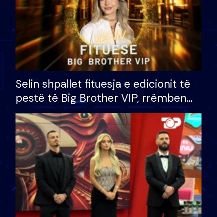
Selin shpallet fituesja e edicionit të
pestë të Big Brother VIP, rrëmben
çmimin e madh prej 100 mijë eurosh