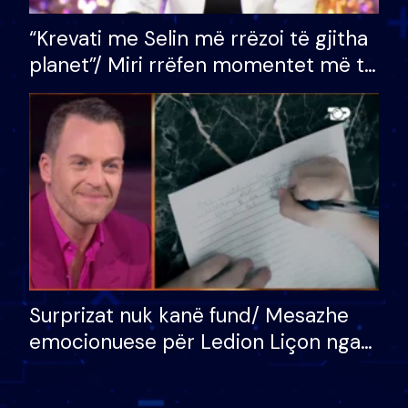
“Krevati me Selin më rrëzoi të gjitha
planet”/ Miri rrëfen momentet më të
bukura në shtëpinë e BB VIP: Do më
mungojë zilja e mëngjesit kur…
Surprizat nuk kanë fund/ Mesazhe
emocionuese për Ledion Liçon nga
nëna dhe fëmijët e tij, moderatori
nuk i mban dot lotët: Nuk meritoj…