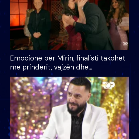
Emocione për Mirin, finalisti takohet
me prindërit, vajzën dhe
bashkëshorten: S’kemi ndonjë letër
divorci apo jo?