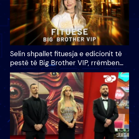
Selin shpallet fituesja e edicionit të
pestë të Big Brother VIP, rrëmben
çmimin e madh prej 100 mijë eurosh