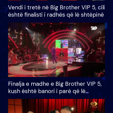
Vendi i tretë në Big Brother VIP 5, cili
është finalisti i radhës që lë shtëpinë
Finalja e madhe e Big Brother VIP 5,
kush është banori i parë që lë
shtëpinë dhe humb mundësinë për
të fituar çmimin e madh