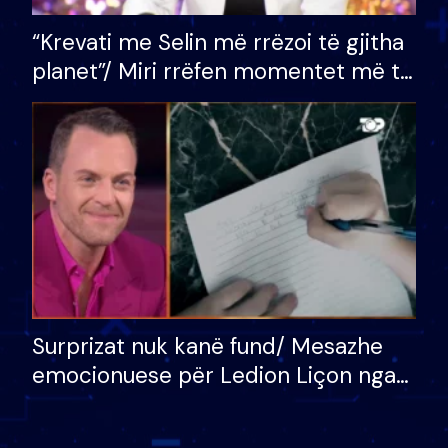
“Krevati me Selin më rrëzoi të gjitha
planet”/ Miri rrëfen momentet më të
bukura në shtëpinë e BB VIP: Do më
mungojë zilja e mëngjesit kur…
Surprizat nuk kanë fund/ Mesazhe
emocionuese për Ledion Liçon nga
nëna dhe fëmijët e tij, moderatori
nuk i mban dot lotët: Nuk meritoj…