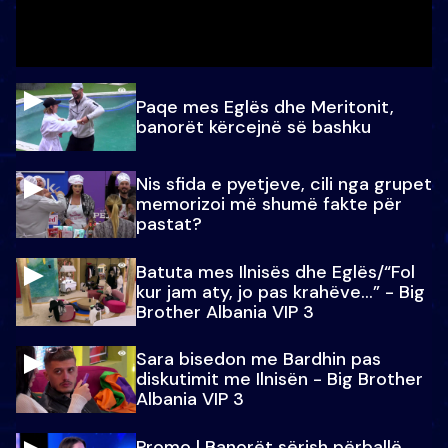
Paqe mes Eglës dhe Meritonit,
banorët kërcejnë së bashku
Nis sfida e pyetjeve, cili nga grupet
memorizoi më shumë fakte për
pastat?
Batuta mes Ilnisës dhe Eglës/“Fol
kur jam aty, jo pas krahëve…” - Big
Brother Albania VIP 3
Sara bisedon me Bardhin pas
diskutimit me Ilnisën - Big Brother
Albania VIP 3
Promo l Banorët sërish përballë