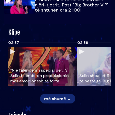
njëri-tjetrit, Post "Big Brother VIP"
të shtunën ora 21:00!
Klipe
02:57
02:56
"Një falenderim special për…"/
Selin falënderon produksionin
Selin shpallet fitu
mes emocionesh të forta
të pestë të ‘Big Br
më shumë →